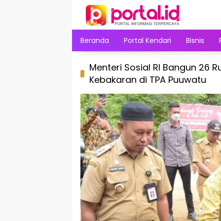
Langsung
ke
konten
Beranda
Portal Kendari
Bisnis
Menteri Sosial RI Bangun 26
Kebakaran di TPA Puuwatu