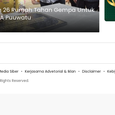
gun 26 Rumah Tahan Gempa Untuk
PA Puuwatu
dia Siber
Kerjasama Advetorial & Iklan
Disclaimer
Keb