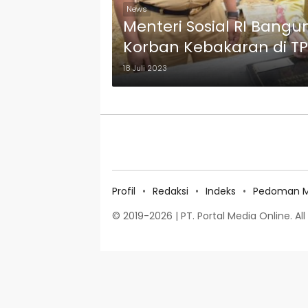
News
Menteri Sosial RI Ban
Korban Kebakaran di T
18 Juli 2023
Profil
Redaksi
Indeks
Pedoman Me