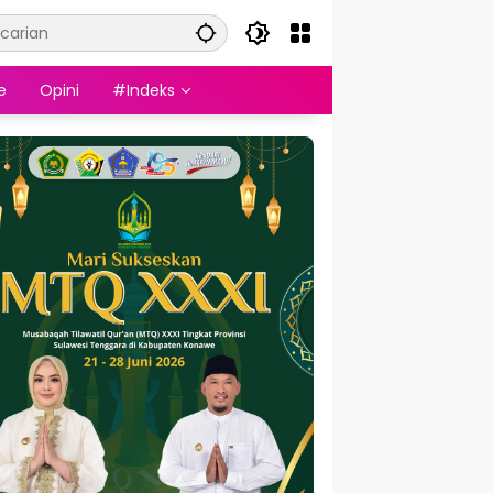
e
Opini
#Indeks