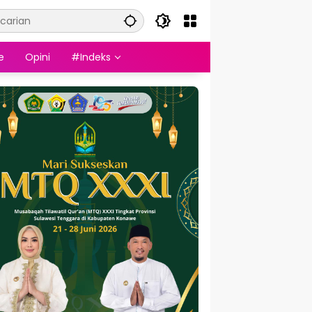
e
Opini
#Indeks