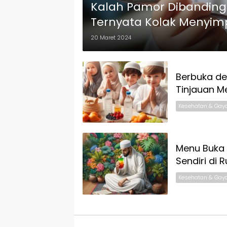
Kalah Pamor Dibanding 
Ternyata Kolak Menyi
Baik Untuk Tubuh
20 Maret 2024
Berbuka den
Tinjauan M
Kesehatan & Gay
Menu Buka 
Sendiri di
Kesehatan & Gay