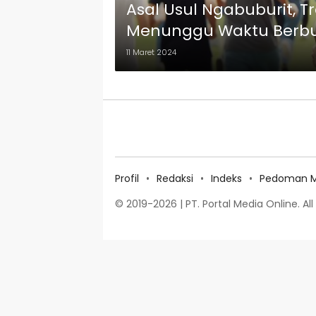
Asal Usul Ngabuburit, T
Menunggu Waktu Berb
11 Maret 2024
Profil
Redaksi
Indeks
Pedoman Me