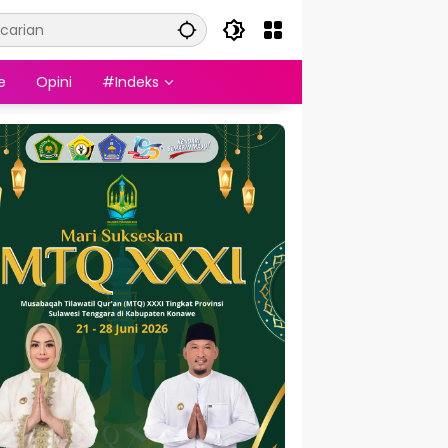
e
Opini
#Indeks