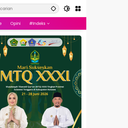
e
Opini
#Indeks