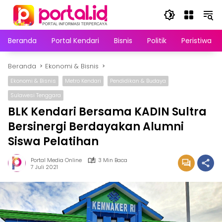
Langsung
ke
konten
Beranda
Portal Kendari
Bisnis
Politik
Peristiwa
Beranda
Ekonomi & Bisnis
Ekonomi & Bisnis
Metro Kendari
Pendidikan & Budaya
Sulawesi Tenggara
BLK Kendari Bersama KADIN Sultra
Bersinergi Berdayakan Alumni
Siswa Pelatihan
Portal Media Online
3 Min Baca
7 Juli 2021