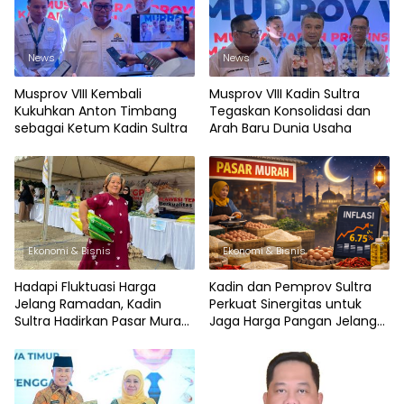
News
News
Musprov VIII Kembali
Musprov VIII Kadin Sultra
Kukuhkan Anton Timbang
Tegaskan Konsolidasi dan
sebagai Ketum Kadin Sultra
Arah Baru Dunia Usaha
Ekonomi & Bisnis
Ekonomi & Bisnis
Hadapi Fluktuasi Harga
Kadin dan Pemprov Sultra
Jelang Ramadan, Kadin
Perkuat Sinergitas untuk
Sultra Hadirkan Pasar Murah
Jaga Harga Pangan Jelang
di Eks MTQ Kendari
Ramadan