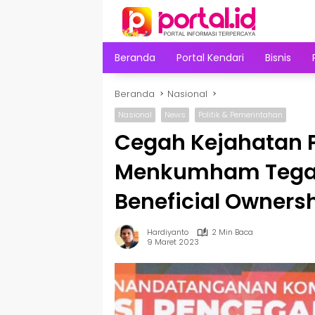
Langsung
ke
konten
Beranda
Portal Kendari
Bisnis
Beranda
Nasional
Nasional
News
Politik & Pemerintahan
Cegah Kejahatan 
Menkumham Tegas
Beneficial Owners
Hardiyanto
2 Min Baca
9 Maret 2023