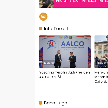
Pria di Kendari Temukan Temp
Info Terkait
Nasional
Nasion
Yasonna Terpilih Jadi Presiden
Menkum
AALCO Ke-61
Mahasis
Oxford,
Baca Juga