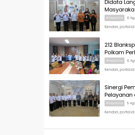
Didata Lan
Masyaraka
#Headline
6 Ag
Kendari, portal.i
212 Blanks
Polkam Per
#Headline
6 Ag
Kendari, portal.i
Sinergi Pe
Pelayanan 
#Headline
5 Ag
Kendari, portal.