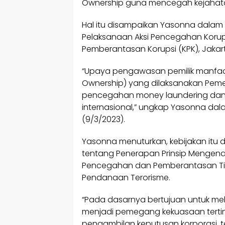
Ownership guna mencegah kejahat
Hal itu disampaikan Yasonna dal
Pelaksanaan Aksi Pencegahan Korup
Pemberantasan Korupsi (KPK), Jakart
“Upaya pengawasan pemilik manfaat
Ownership) yang dilaksanakan Peme
pencegahan money laundering dan t
internasional,” ungkap Yasonna dala
(9/3/2023).
Yasonna menuturkan, kebijakan itu d
tentang Penerapan Prinsip Mengenal
Pencegahan dan Pemberantasan Tin
Pendanaan Terorisme.
“Pada dasarnya bertujuan untuk mela
menjadi pemegang kekuasaan tertin
pengambilan keputusan korporasi, t