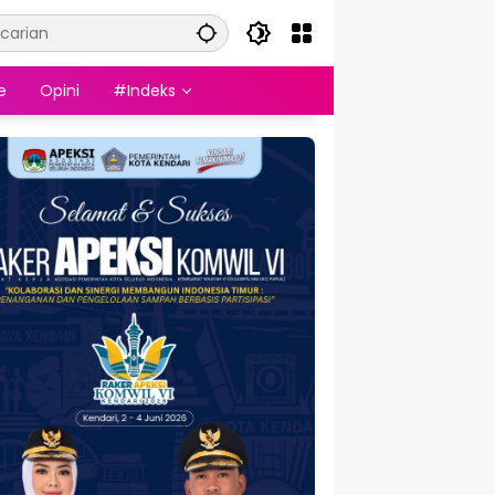
e
Opini
#Indeks