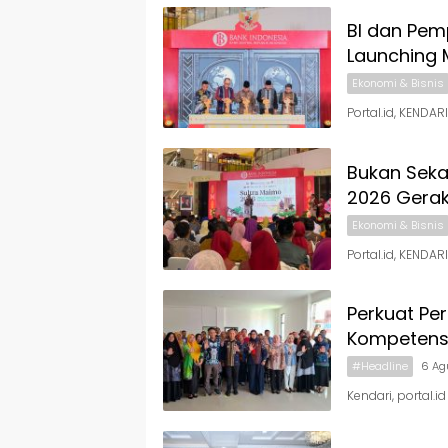
BI dan Pem
Launching 
Ekonomi & Bisnis
Portal.id, KENDAR
Bukan Sekad
2026 Gerak
Ekonomi & Bisnis
Portal.id, KENDA
Perkuat Pe
Kompetens
#Headline
6 Ag
Kendari, portal.