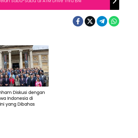
elan Sabu-Sabu di ATM Drive Thru BNI
al
ham Diskusi dengan
wa Indonesia di
 Ini yang Dibahas