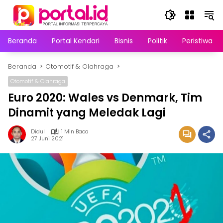
Langsung
ke
konten
Beranda
Portal Kendari
Bisnis
Politik
Peristiwa
Beranda
Otomotif & Olahraga
Otomotif & Olahraga
Euro 2020: Wales vs Denmark, Tim
Dinamit yang Meledak Lagi
Didul
1 Min Baca
27 Juni 2021