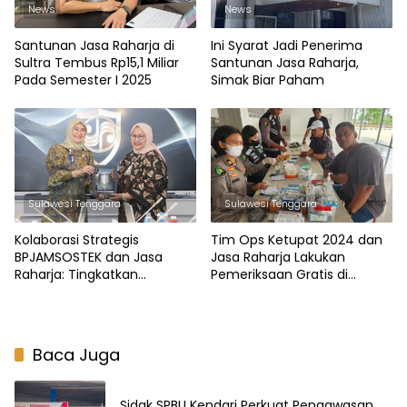
News
News
Santunan Jasa Raharja di
Ini Syarat Jadi Penerima
Sultra Tembus Rp15,1 Miliar
Santunan Jasa Raharja,
Pada Semester I 2025
Simak Biar Paham
Sulawesi Tenggara
Sulawesi Tenggara
Kolaborasi Strategis
Tim Ops Ketupat 2024 dan
BPJAMSOSTEK dan Jasa
Jasa Raharja Lakukan
Raharja: Tingkatkan
Pemeriksaan Gratis di
Perlindungan Kecelakaan
Terminal Puuwatu
Kerja dan Lalu Lintas
Baca Juga
Sidak SPBU Kendari Perkuat Pengawasan