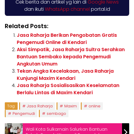
Cek berita dan artikel yg lain di
Google News
dan ikuti
WhatsApp channel
portal.id
Related Posts:
Jasa Raharja Berikan Pengobatan Gratis
Pengemudi Online di Kendari
Aksi Simpatik, Jasa Raharja Sultra Serahkan
Bantuan Sembako kepada Pengemudi
Angkutan Umum
Tekan Angka Kecelakaan, Jasa Raharja
Kunjungi Maxim Kendari
Jasa Raharja Sosialisasikan Keselamatan
Berlalu Lintas di Maxim Kendari
Tag:
Jasa Raharja
Maxim
online
Pengemudi
sembago
Wali Kota Sulkarnain Salurkan Bantuan