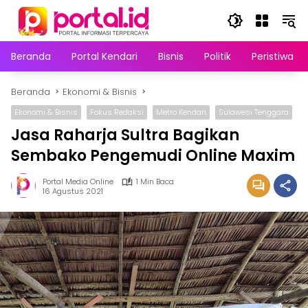
Langsung
ke
konten
Beranda
Portal Kendari
Bisnis
Politik
Peristiwa
Beranda
Ekonomi & Bisnis
Ekonomi & Bisnis
Fokus Redaksi
Metro Kendari
Sulawesi Tenggara
Jasa Raharja Sultra Bagikan
Sembako Pengemudi Online Maxim
Portal Media Online
1 Min Baca
16 Agustus 2021