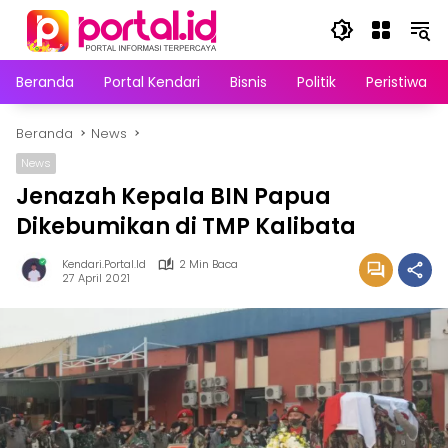
Langsung
ke
konten
Beranda
Portal Kendari
Bisnis
Politik
Peristiwa
Beranda
News
News
Jenazah Kepala BIN Papua
Dikebumikan di TMP Kalibata
Kendari.portal.id
2 Min Baca
27 April 2021