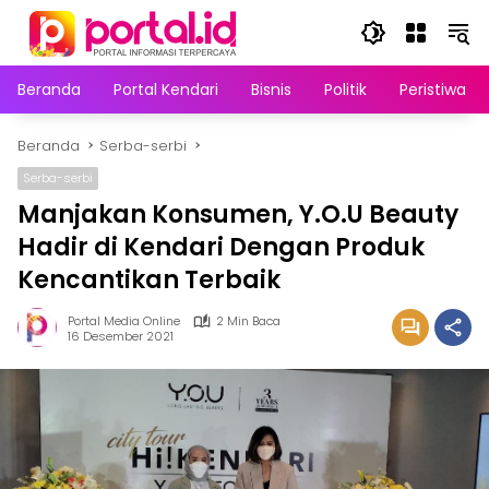
Langsung
ke
konten
Beranda
Portal Kendari
Bisnis
Politik
Peristiwa
Beranda
Serba-serbi
Serba-serbi
Manjakan Konsumen, Y.O.U Beauty
Hadir di Kendari Dengan Produk
Kencantikan Terbaik
Portal Media Online
2 Min Baca
16 Desember 2021