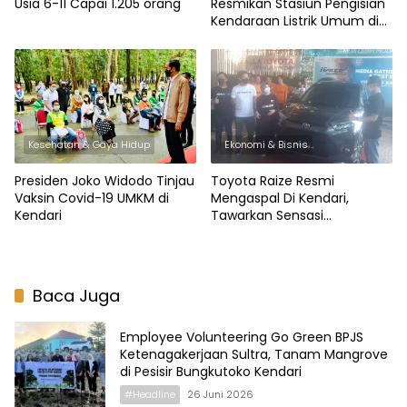
Usia 6-11 Capai 1.205 orang
Resmikan Stasiun Pengisian
Kendaraan Listrik Umum di
Kendari
Kesehatan & Gaya Hidup
Ekonomi & Bisnis
Presiden Joko Widodo Tinjau
Toyota Raize Resmi
Vaksin Covid-19 UMKM di
Mengaspal Di Kendari,
Kendari
Tawarkan Sensasi
Berkendara Fun to Drive
Baca Juga
Employee Volunteering Go Green BPJS
Ketenagakerjaan Sultra, Tanam Mangrove
di Pesisir Bungkutoko Kendari
#Headline
26 Juni 2026