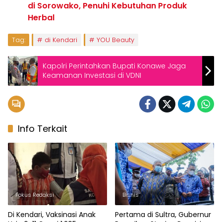
di Sorowako, Penuhi Kebutuhan Produk
Herbal
Tag:
di Kendari
YOU Beauty
Kapolri Perintahkan Bupati Konawe Jaga
Keamanan Investasi di VDNI
Info Terkait
Fokus Redaksi
Bisnis
Di Kendari, Vaksinasi Anak
Pertama di Sultra, Gubernur