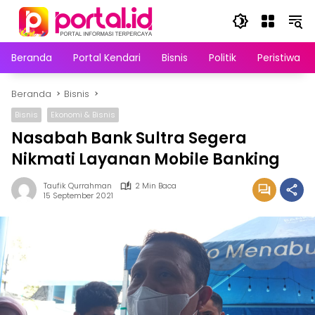
Langsung
ke
konten
Beranda
Portal Kendari
Bisnis
Politik
Peristiwa
Beranda
Bisnis
Bisnis
Ekonomi & Bisnis
Nasabah Bank Sultra Segera
Nikmati Layanan Mobile Banking
Taufik Qurrahman
2 Min Baca
15 September 2021