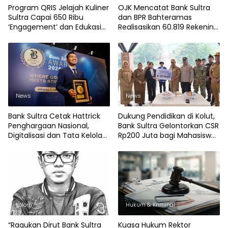
Program QRIS Jelajah Kuliner
OJK Mencatat Bank Sultra
Sultra Capai 650 Ribu
dan BPR Bahteramas
‘Engagement’ dan Edukasi
Realisasikan 60.819 Rekening
Ribuan Warga
Simpel di Kendari
News
News
Bank Sultra Cetak Hattrick
Dukung Pendidikan di Kolut,
Penghargaan Nasional,
Bank Sultra Gelontorkan CSR
Digitalisasi dan Tata Kelola
Rp200 Juta bagi Mahasiswa
Jadi Kunci
UMKOTA
Kolom
Hukum & Kriminal
“Ragukan Dirut Bank Sultra
Kuasa Hukum Rektor