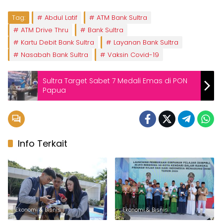
Tag:
Abdul Latif
ATM Bank Sultra
ATM Drive Thru
Bank Sultra
Kartu Debit Bank Sultra
Layanan Bank Sultra
Nasabah Bank Sultra
Vaksin Covid-19
Sultra Target Sabet 7 Medali Emas di PON
Papua
Info Terkait
Ekonomi & Bisnis
Ekonomi & Bisnis