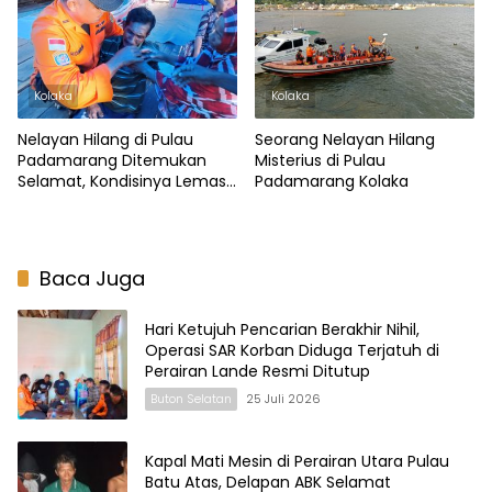
Kolaka
Kolaka
Nelayan Hilang di Pulau
Seorang Nelayan Hilang
Padamarang Ditemukan
Misterius di Pulau
Selamat, Kondisinya Lemas
Padamarang Kolaka
dan Linglung
Baca Juga
Hari Ketujuh Pencarian Berakhir Nihil,
Operasi SAR Korban Diduga Terjatuh di
Perairan Lande Resmi Ditutup
Buton Selatan
25 Juli 2026
Kapal Mati Mesin di Perairan Utara Pulau
Batu Atas, Delapan ABK Selamat