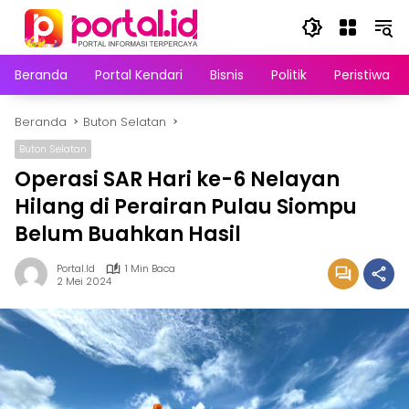
Langsung
ke
konten
Beranda
Portal Kendari
Bisnis
Politik
Peristiwa
Beranda
Buton Selatan
Buton Selatan
Operasi SAR Hari ke-6 Nelayan
Hilang di Perairan Pulau Siompu
Belum Buahkan Hasil
Portal.id
1 Min Baca
2 Mei 2024