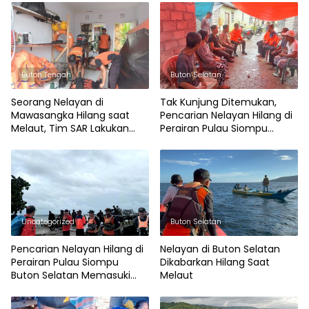
Buton Tengah
Buton Selatan
Seorang Nelayan di
Tak Kunjung Ditemukan,
Mawasangka Hilang saat
Pencarian Nelayan Hilang di
Melaut, Tim SAR Lakukan
Perairan Pulau Siompu
Pencarian
Dihentikan
Uncategorized
Buton Selatan
Pencarian Nelayan Hilang di
Nelayan di Buton Selatan
Perairan Pulau Siompu
Dikabarkan Hilang Saat
Buton Selatan Memasuki
Melaut
Hari ke-3