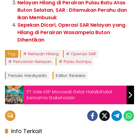
Nelayan Hilang di Perairan Pulau Batu Atas
Buton Selatan, SAR : Ditemukan Perahu dan
Ikan Membusuk
Sepekan Dicari, Operasi SAR Nelayan yang
Hilang di Perairan Wasampela Buton
Dihentikan
Tag:
Nelayan Hilang
Operasi SAR
Pencarian Nelayan
Pulau Siompu
Penulis: Hardiyanto
Editor: Redaksi
PT Vale IGP Morowali Gelar Halalbihalal
bersama Stakeholder
Info Terkait