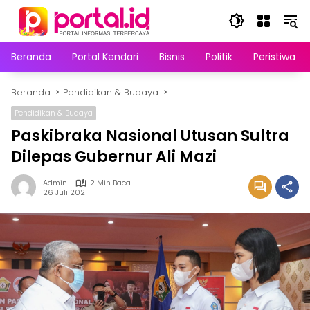
Langsung
ke
konten
Beranda
Portal Kendari
Bisnis
Politik
Peristiwa
Beranda
Pendidikan & Budaya
Pendidikan & Budaya
Paskibraka Nasional Utusan Sultra
Dilepas Gubernur Ali Mazi
Admin
2 Min Baca
26 Juli 2021