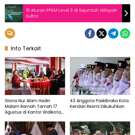
16 Aturan PPKM Level 3 di Sejumlah Wilayah
Sultra
Info Terkait
Sulawesi Tenggara
Sulawesi Tenggara
Giona Nur Alam Hadiri
43 Anggota Paskibraka Kota
Malam Ramah Tamah 17
Kendari Resmi Dikukuhkan
Agustus di Kantor Walikota,
Memeriahkan Pemberian
Penghargaan Kepada Tim
Paskibraka