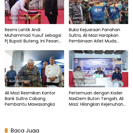
Buton Tengah
News
Resmi Lantik Andi
Buka Kejuaraan Panahan
Muhammad Yusuf sebagai
Sultra, Ali Mazi Harapkan
Pj Bupati Buteng, Ini Pesan
Pembinaan Atlet Muda
Gubernur Sultra
Berkelanjutan
Buton Tengah
Buton Tengah
Ali Mazi Resmikan Kantor
Pertemuan dengan Kader
Bank Sultra Cabang
NasDem Buton Tengah, Ali
Pembantu Mawasangka
Mazi: Hilangkan Kejenuhan
Masyarakat Terhadap Parpol
Baca Juga