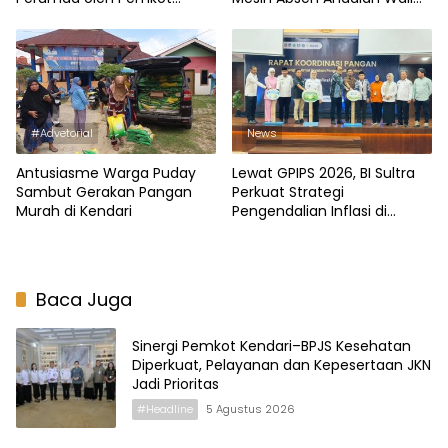
Kendari
Kota Siska
#Advetorial
News
Antusiasme Warga Puday
Lewat GPIPS 2026, BI Sultra
Sambut Gerakan Pangan
Perkuat Strategi
Murah di Kendari
Pengendalian Inflasi di
Kendari
Baca Juga
Sinergi Pemkot Kendari–BPJS Kesehatan
Diperkuat, Pelayanan dan Kepesertaan JKN
Jadi Prioritas
#Headline
5 Agustus 2026