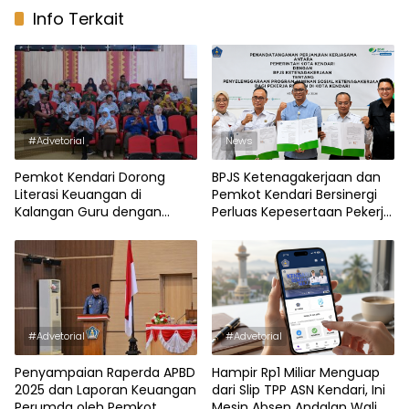
Info Terkait
#Advetorial
News
Pemkot Kendari Dorong
BPJS Ketenagakerjaan dan
Literasi Keuangan di
Pemkot Kendari Bersinergi
Kalangan Guru dengan
Perluas Kepesertaan Pekerja
Rekening Saham
Rentan
#Advetorial
#Advetorial
Penyampaian Raperda APBD
Hampir Rp1 Miliar Menguap
2025 dan Laporan Keuangan
dari Slip TPP ASN Kendari, Ini
Perumda oleh Pemkot
Mesin Absen Andalan Wali