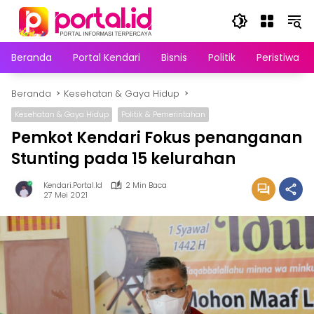
Langsung
ke
konten
Beranda
Portal Kendari
Bisnis
Politik
Peristiwa
Beranda
Kesehatan & Gaya Hidup
Kesehatan & Gaya Hidup
Politik & Pemerintahan
Pemkot Kendari Fokus penanganan
Stunting pada 15 kelurahan
Kendari.portal.id
2 Min Baca
27 Mei 2021