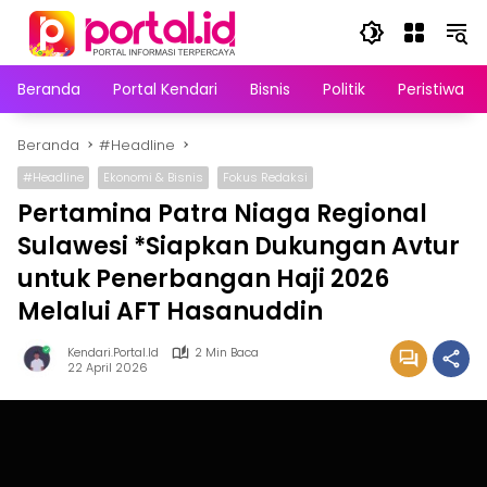
Langsung
ke
konten
Beranda
Portal Kendari
Bisnis
Politik
Peristiwa
Beranda
#Headline
#Headline
Ekonomi & Bisnis
Fokus Redaksi
Pertamina Patra Niaga Regional
Sulawesi *Siapkan Dukungan Avtur
untuk Penerbangan Haji 2026
Melalui AFT Hasanuddin
Kendari.portal.id
2 Min Baca
22 April 2026