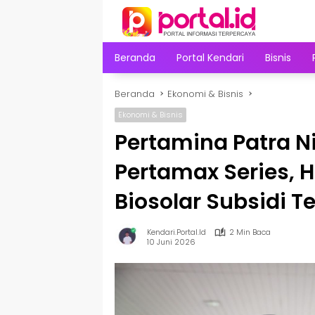
Langsung
ke
konten
Beranda
Portal Kendari
Bisnis
Beranda
Ekonomi & Bisnis
Ekonomi & Bisnis
Pertamina Patra N
Pertamax Series, H
Biosolar Subsidi T
Kendari.portal.id
2 Min Baca
10 Juni 2026