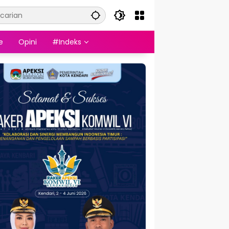
e
Opini
#Indeks