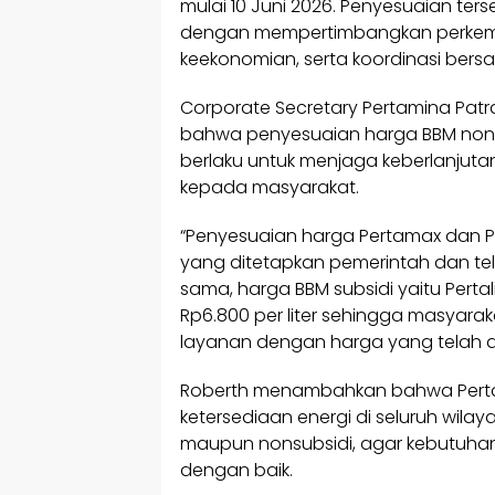
mulai 10 Juni 2026. Penyesuaian ters
dengan mempertimbangkan perkemb
keekonomian, serta koordinasi bers
Corporate Secretary Pertamina Pat
bahwa penyesuaian harga BBM nons
berlaku untuk menjaga keberlanjuta
kepada masyarakat.
“Penyesuaian harga Pertamax dan P
yang ditetapkan pemerintah dan tela
sama, harga BBM subsidi yaitu Pertali
Rp6.800 per liter sehingga masyar
layanan dengan harga yang telah di
Roberth menambahkan bahwa Pertam
ketersediaan energi di seluruh wilay
maupun nonsubsidi, agar kebutuhan
dengan baik.