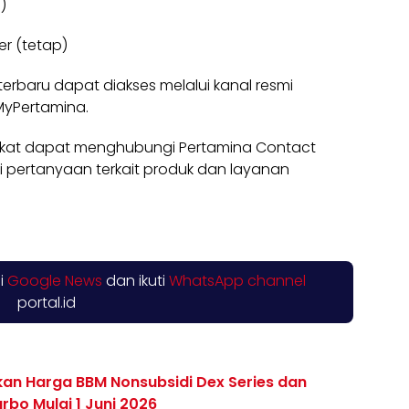
)
er (tetap)
terbaru dapat diakses melalui kanal resmi
MyPertamina.
arakat dapat menghubungi Pertamina Contact
i pertanyaan terkait produk dan layanan
di
Google News
dan ikuti
WhatsApp channel
portal.id
kan Harga BBM Nonsubsidi Dex Series dan
bo Mulai 1 Juni 2026