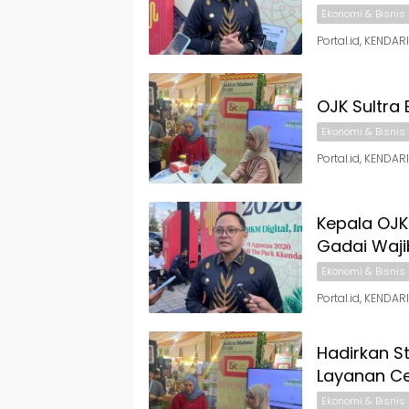
Ekonomi & Bisnis
Portal.id, KEND
OJK Sultra
Ekonomi & Bisnis
Portal.id, KENDA
Kepala OJK
Gadai Waji
Ekonomi & Bisnis
Portal.id, KENDA
Hadirkan S
Layanan Cek
Ekonomi & Bisnis