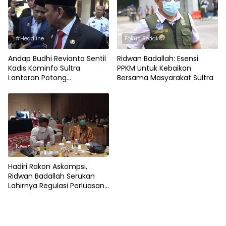
#Headline
Fokus Redaksi
Andap Budhi Revianto Sentil
Ridwan Badallah: Esensi
Kadis Kominfo Sultra
PPKM Untuk Kebaikan
Lantaran Potong
Bersama Masyarakat Sultra
Pembicaraan
News
Hadiri Rakon Askompsi,
Ridwan Badallah Serukan
Lahirnya Regulasi Perluasan
Kewenangan Kominfo
Daerah