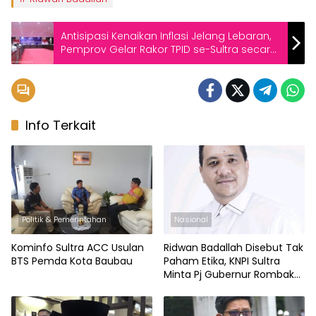
Antisipasi Kenaikan Inflasi Jelang Lebaran,
Pemprov Gelar Rakor TPID se-Sultra secara
Virtual
Info Terkait
Politik & Pemerintahan
Nasional
Kominfo Sultra ACC Usulan
Ridwan Badallah Disebut Tak
BTS Pemda Kota Baubau
Paham Etika, KNPI Sultra
Minta Pj Gubernur Rombak
Birokrasi