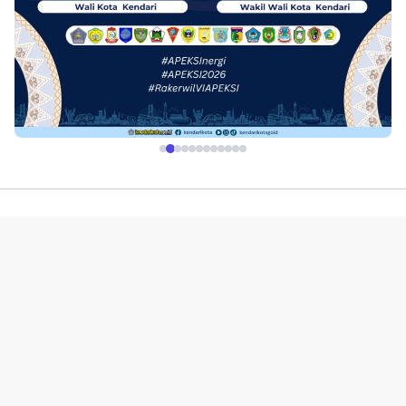
Profil
Redaksi
Indeks
Pedoman Media Siber
Kerjasama Advetorial & Iklan
Disclaimer
Kebijakan Layanan
© 2019-2026 | PT. Portal Media Online. All Rights Reserved.