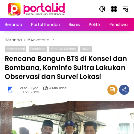
Langsung
ke
konten
Beranda
Portal Kendari
Bisnis
Politik
Peristiwa
Beranda
#Advetorial
#Advetorial
Bombana
Konawe Selatan
News
Rencana Bangun BTS di Konsel dan
Bombana, Kominfo Sultra Lakukan
Observasi dan Survei Lokasi
Ferito Julyadi
4 Min Baca
15 April 2023