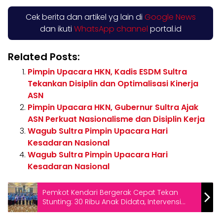
Cek berita dan artikel yg lain di
Google News
dan ikuti
WhatsApp channel
portal.id
Related Posts:
Pimpin Upacara HKN, Kadis ESDM Sultra
Tekankan Disiplin dan Optimalisasi Kinerja
ASN
Pimpin Upacara HKN, Gubernur Sultra Ajak
ASN Perkuat Nasionalisme dan Disiplin Kerja
Wagub Sultra Pimpin Upacara Hari
Kesadaran Nasional
Wagub Sultra Pimpin Upacara Hari
Kesadaran Nasional
Pemkot Kendari Bergerak Cepat Tekan
Stunting: 30 Ribu Anak Didata, Intervensi
Serentak Dimulai Juli 2026