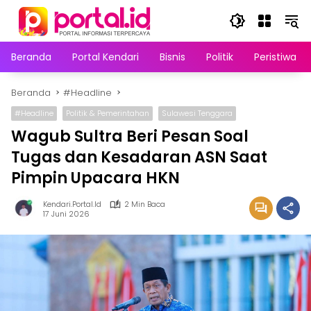
Langsung
ke
konten
Beranda
Portal Kendari
Bisnis
Politik
Peristiwa
Beranda
#Headline
#Headline
Politik & Pemerintahan
Sulawesi Tenggara
Wagub Sultra Beri Pesan Soal
Tugas dan Kesadaran ASN Saat
Pimpin Upacara HKN
Kendari.portal.id
2 Min Baca
17 Juni 2026