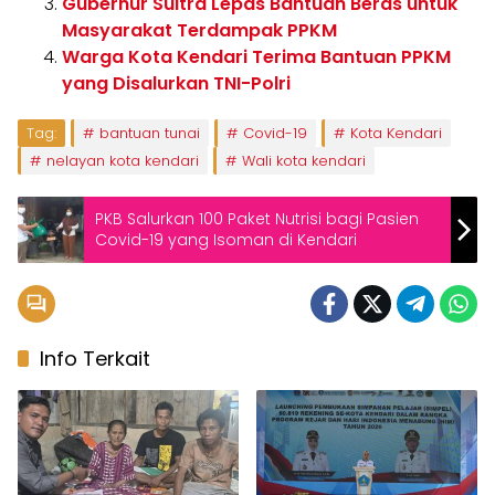
Gubernur Sultra Lepas Bantuan Beras untuk
Masyarakat Terdampak PPKM
Warga Kota Kendari Terima Bantuan PPKM
yang Disalurkan TNI-Polri
Tag:
bantuan tunai
Covid-19
Kota Kendari
nelayan kota kendari
Wali kota kendari
PKB Salurkan 100 Paket Nutrisi bagi Pasien
Covid-19 yang Isoman di Kendari
Info Terkait