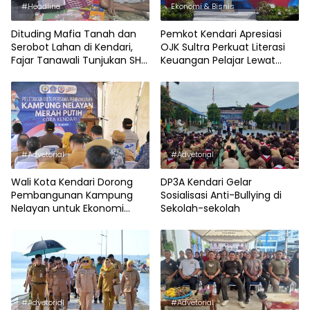
#Headline
Ekonomi & Bisnis
Dituding Mafia Tanah dan
Pemkot Kendari Apresiasi
Serobot Lahan di Kendari,
OJK Sultra Perkuat Literasi
Fajar Tanawali Tunjukan SHM
Keuangan Pelajar Lewat
Terbitan BPN
Program KEJAR
#Advetorial
#Advetorial
Wali Kota Kendari Dorong
DP3A Kendari Gelar
Pembangunan Kampung
Sosialisasi Anti-Bullying di
Nelayan untuk Ekonomi
Sekolah-sekolah
Pesisir
#Advetorial
#Advetorial