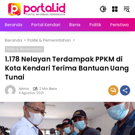
Langsung
ke
konten
Beranda
Portal Kendari
Bisnis
Politik
Peristiwa
Beranda
Politik & Pemerintahan
Politik & Pemerintahan
1.178 Nelayan Terdampak PPKM di
Kota Kendari Terima Bantuan Uang
Tunai
Admin
2 Min Baca
4 Agustus 2021