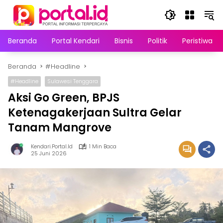
Langsung
ke
konten
Beranda
Portal Kendari
Bisnis
Politik
Peristiwa
Beranda
#Headline
#Headline
Sulawesi Tenggara
Aksi Go Green, BPJS
Ketenagakerjaan Sultra Gelar
Tanam Mangrove
Kendari.portal.id
1 Min Baca
25 Juni 2026