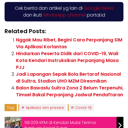
Cek berita dan artikel yg lain di
Google News
dan ikuti
WhatsApp channel
portal.id
Related Posts:
Nggak Mau Ribet, Begini Cara Perpanjang SIM
Via Aplikasi Korlantas
Hindarkan Peserta Didik dari COVID-19, Wali
Kota Kendari Instruksikan Perpanjang Masa
PJJ
Jadi Lapangan Sepak Bola Bertaraf Nasional
di Sultra, Stadion UHO MZM Diresmikan
Balon Bawaslu Sultra Zona 2 Belum Terpenuhi,
Timsel Bakal Perpanjang Jadwal Pendaftaran
Tag:
Aplikasiz sim presesi
Covid-19
58.009 KPM di Kendari Mulai Terima