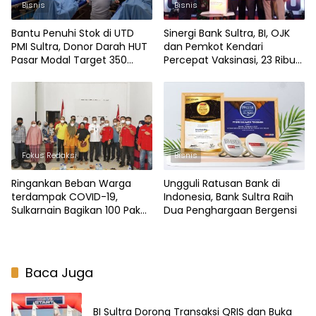
Bisnis
Bisnis
Bantu Penuhi Stok di UTD
Sinergi Bank Sultra, BI, OJK
PMI Sultra, Donor Darah HUT
dan Pemkot Kendari
Pasar Modal Target 350
Percepat Vaksinasi, 23 Ribu
Kantong Darah
Dosis Vaksin Siap Didistribusi
Fokus Redaksi
Bisnis
Ringankan Beban Warga
Ungguli Ratusan Bank di
terdampak COVID-19,
Indonesia, Bank Sultra Raih
Sulkarnain Bagikan 100 Paket
Dua Penghargaan Bergensi
Sembako di Kambu
Baca Juga
BI Sultra Dorong Transaksi QRIS dan Buka