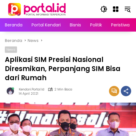
Langsung
ke
konten
Beranda
Portal Kendari
Bisnis
Politik
Peristiwa
Beranda
News
News
Aplikasi SIM Presisi Nasional
Diresmikan, Perpanjang SIM Bisa
dari Rumah
Kendari.portal.id
2 Min Baca
14 April 2021