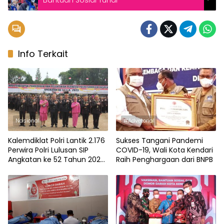
Bantuan Sosial Tunai
Info Terkait
Nasional
#Advetorial
Kalemdiklat Polri Lantik 2.176
Sukses Tangani Pandemi
Perwira Polri Lulusan SIP
COVID-19, Wali Kota Kendari
Angkatan ke 52 Tahun 2023,
Raih Penghargaan dari BNPB
47 Orang dari Polda Sultra