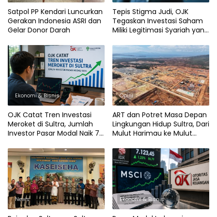
Satpol PP Kendari Luncurkan
Tepis Stigma Judi, OJK
Gerakan Indonesia ASRI dan
Tegaskan Investasi Saham
Gelar Donor Darah
Miliki Legitimasi Syariah yang
Kuat
Ekonomi & Bisnis
Opini
OJK Catat Tren Investasi
ART dan Potret Masa Depan
Meroket di Sultra, Jumlah
Lingkungan Hidup Sultra, Dari
Investor Pasar Modal Naik 76
Mulut Harimau ke Mulut
Persen
Buaya
News
Ekonomi & Bisnis