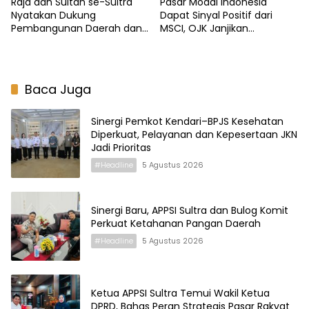
Raja dan Sultan se-Sultra
Pasar Modal Indonesia
Nyatakan Dukung
Dapat Sinyal Positif dari
Pembangunan Daerah dan
MSCI, OJK Janjikan
Jaga Marwah Budaya
Reformasi Berkelanjutan
Baca Juga
Sinergi Pemkot Kendari–BPJS Kesehatan
Diperkuat, Pelayanan dan Kepesertaan JKN
Jadi Prioritas
#Headline
5 Agustus 2026
Sinergi Baru, APPSI Sultra dan Bulog Komit
Perkuat Ketahanan Pangan Daerah
#Headline
5 Agustus 2026
Ketua APPSI Sultra Temui Wakil Ketua
DPRD, Bahas Peran Strategis Pasar Rakyat