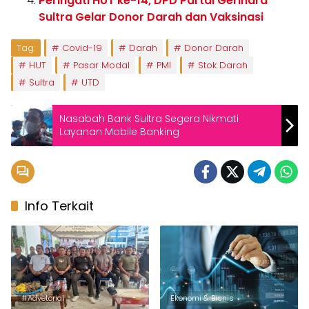
Peringati HUT ke-14, DPD Partai Gerindra
Sultra Gelar Donor Darah dan Vaksinasi
Tag:
Covid-19
Darah
Donor Darah
HUT
Pasar Modal
PMI
Stok Darah
Sultra
UTD
Nasabah Bank Sultra Segera Nikmati
Layanan Mobile Banking
Info Terkait
#Advetorial
Ekonomi & Bisnis