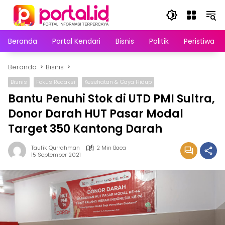
Langsung
ke
konten
Beranda
Portal Kendari
Bisnis
Politik
Peristiwa
Beranda
Bisnis
Bisnis
Fokus Redaksi
Kesehatan & Gaya Hidup
Bantu Penuhi Stok di UTD PMI Sultra,
Donor Darah HUT Pasar Modal
Target 350 Kantong Darah
Taufik Qurrahman
2 Min Baca
15 September 2021