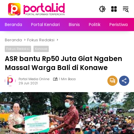
Langsung
ke
konten
Beranda
Portal Kendari
Bisnis
Politik
Peristiwa
Beranda
Fokus Redaksi
Fokus Redaksi
Konawe
ASR bantu Rp50 Juta Giat Ngaben
Massal Warga Bali di Konawe
Portal Media Online
1 Min Baca
29 Juli 2021