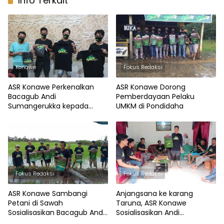
Info Terkait
Konawe
Fokus Redaksi
ASR Konawe Perkenalkan
ASR Konawe Dorong
Bacagub Andi
Pemberdayaan Pelaku
Sumangerukka kepada
UMKM di Pondidaha
Pelaku UMKM Wawotobi
Fokus Redaksi
Fokus Redaksi
ASR Konawe Sambangi
Anjangsana ke karang
Petani di Sawah
Taruna, ASR Konawe
Sosialisasikan Bacagub Andi
Sosialisasikan Andi
Sumangerukka
Sumangerukka Sebagai