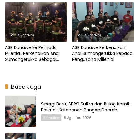
Cagub
Fokus Redaksi
Fokus Redaksi
ASR Konawe ke Pemuda
ASR Konawe Perkenalkan
Milenial, Perkenalkan Andi
Andi Sumangerukka kepada
Sumangerukka Sebagai
Pengusaha Millenial
Cagub Sultra
Baca Juga
Sinergi Baru, APPSI Sultra dan Bulog Komit
Perkuat Ketahanan Pangan Daerah
#Headline
5 Agustus 2026