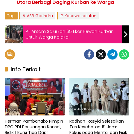
Utara Berbagi Daging Kurban ke Warga
Tag:
ASR Gerindra
Konawe selatan
PT Antam Salurkan 65 Ekor Hewan Kurban
Untuk Warga Kolaka
Info Terkait
News
#Headline
Herman Pambahako Pimpin
Radhan-Rasyid Selesaikan
DPC PDI Perjuangan Konsel,
Tes Kesehatan 19 Jam:
Bidik 1 Kursi Tiap Dapil
Fokus pada Mental dan Fisik