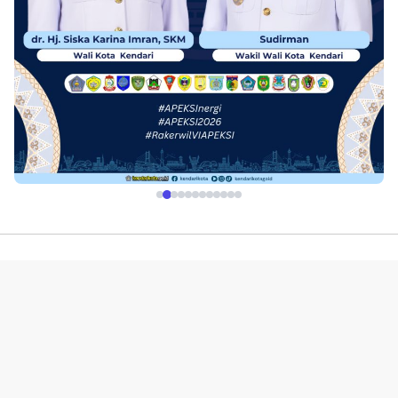
Profil
Redaksi
Indeks
Pedoman Media Siber
Kerjasama Advetorial & Iklan
Disclaimer
Kebijakan Layanan