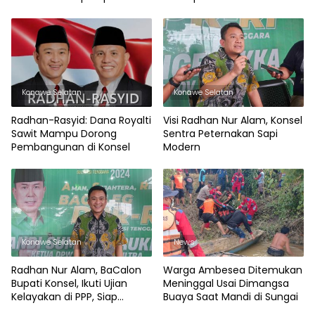
Konawe Selatan
Konawe Selatan
Radhan-Rasyid: Dana Royalti
Visi Radhan Nur Alam, Konsel
Sawit Mampu Dorong
Sentra Peternakan Sapi
Pembangunan di Konsel
Modern
Konawe Selatan
News
Radhan Nur Alam, BaCalon
Warga Ambesea Ditemukan
Bupati Konsel, Ikuti Ujian
Meninggal Usai Dimangsa
Kelayakan di PPP, Siap
Buaya Saat Mandi di Sungai
Bangun Konsel dengan Visi