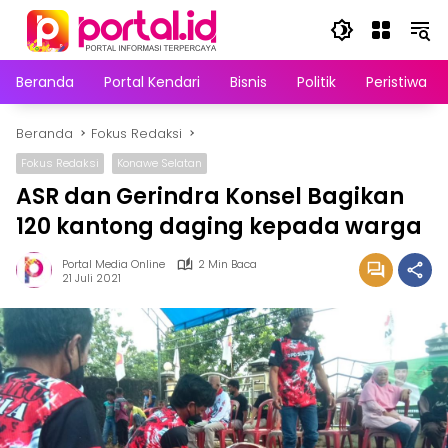
Langsung
ke
konten
Beranda
Portal Kendari
Bisnis
Politik
Peristiwa
Beranda
Fokus Redaksi
Fokus Redaksi
Konawe Selatan
ASR dan Gerindra Konsel Bagikan
120 kantong daging kepada warga
Portal Media Online
2 Min Baca
21 Juli 2021