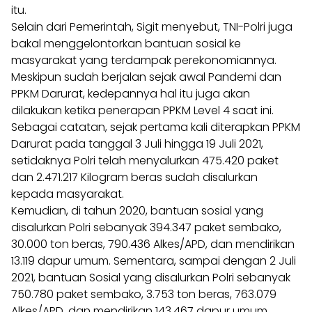
itu.
Selain dari Pemerintah, Sigit menyebut, TNI-Polri juga
bakal menggelontorkan bantuan sosial ke
masyarakat yang terdampak perekonomiannya.
Meskipun sudah berjalan sejak awal Pandemi dan
PPKM Darurat, kedepannya hal itu juga akan
dilakukan ketika penerapan PPKM Level 4 saat ini.
Sebagai catatan, sejak pertama kali diterapkan PPKM
Darurat pada tanggal 3 Juli hingga 19 Juli 2021,
setidaknya Polri telah menyalurkan 475.420 paket
dan 2.471.217 Kilogram beras sudah disalurkan
kepada masyarakat.
Kemudian, di tahun 2020, bantuan sosial yang
disalurkan Polri sebanyak 394.347 paket sembako,
30.000 ton beras, 790.436 Alkes/APD, dan mendirikan
13.119 dapur umum. Sementara, sampai dengan 2 Juli
2021, bantuan Sosial yang disalurkan Polri sebanyak
750.780 paket sembako, 3.753 ton beras, 763.079
Alkes/APD, dan mendirikan 143.467 dapur umum.