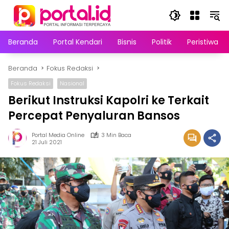
Langsung
ke
konten
Beranda
Portal Kendari
Bisnis
Politik
Peristiwa
Beranda
Fokus Redaksi
Fokus Redaksi
Nasional
Berikut Instruksi Kapolri ke Terkait
Percepat Penyaluran Bansos
Portal Media Online
3 Min Baca
21 Juli 2021