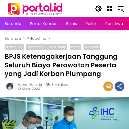
Langsung
ke
konten
Beranda
Portal Kendari
Bisnis
Politik
Peristiwa
Beranda
#Headline
#Headline
Kesehatan & Gaya Hidup
Kesra
Nasional
BPJS Ketenagakerjaan Tanggung
Seluruh Biaya Perawatan Peserta
yang Jadi Korban Plumpang
Kendari.portal.id
3 Min Baca
10 Maret 2023