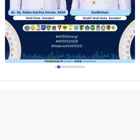
Profil
Redaksi
Indeks
Pedoman Media Siber
Kerjasama Advetorial & Iklan
Disclaimer
Kebijakan Layanan