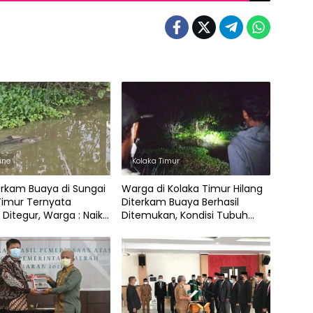
ine
Kolaka Timur
terkam Buaya di Sungai
Warga di Kolaka Timur Hilang
Timur Ternyata
Diterkam Buaya Berhasil
Ditegur, Warga : Naik
Ditemukan, Kondisi Tubuh
tu Ada Buaya
Tidak Utuh