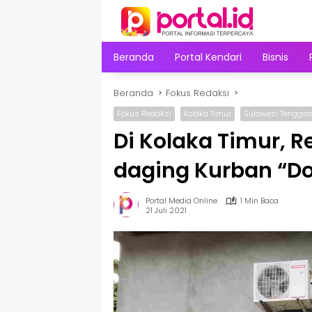
Langsung
ke
konten
Beranda
Portal Kendari
Bisnis
Beranda
Fokus Redaksi
Fokus Redaksi
Kolaka Timur
Sulawesi Tenggar
Di Kolaka Timur, 
daging Kurban “Do
Portal Media Online
1 Min Baca
21 Juli 2021