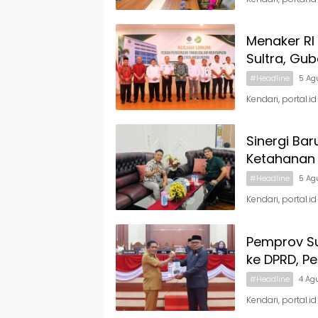
Menaker RI 
Sultra, Gu
#Headline
5 Ag
Kendari, portal.i
Sinergi Bar
Ketahanan
#Headline
5 Ag
Kendari, portal.
Pemprov S
ke DPRD, P
#Headline
4 Ag
Kendari, portal.i