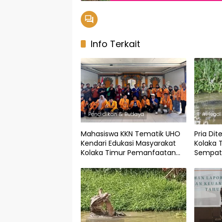
Info Terkait
Pendidikan & Budaya
#Headl
Mahasiswa KKN Tematik UHO
Pria Di
Kendari Edukasi Masyarakat
Kolaka 
Kolaka Timur Pemanfaatan
Sempat 
Microwave
Dari Si