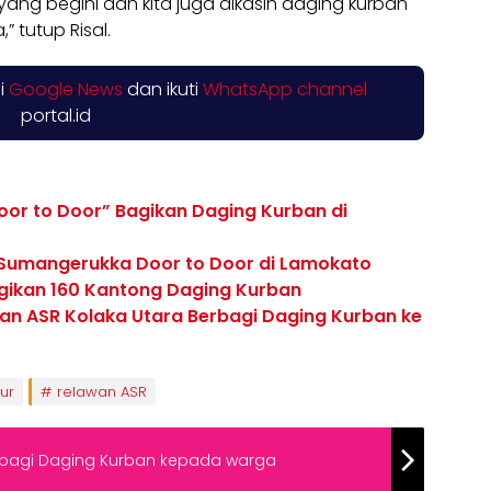
ang begini dan kita juga dikasih daging kurban
” tutup Risal.
di
Google News
dan ikuti
WhatsApp channel
portal.id
oor to Door” Bagikan Daging Kurban di
 Sumangerukka Door to Door di Lamokato
agikan 160 Kantong Daging Kurban
an ASR Kolaka Utara Berbagi Daging Kurban ke
ur
relawan ASR
rbagi Daging Kurban kepada warga