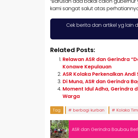
“Barusan ada bakal calon gubernur y
kami sangat salut atas perhatiannya,
Cek berita dan artikel yg lain 
Related Posts:
Relawan ASR dan Gerindra “D
Konawe Kepulauan
ASR Kolaka Perkenalkan Andi
Di Muna, ASR dan Gerindra B
Moment Idul Adha, Gerindra d
Warga
Tag:
berbagi kurban
Kolaka Tim
ASR dan Gerindra Baubau Be