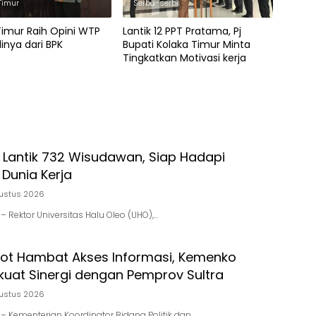
Timur
Serba-serbi
Timur Raih Opini WTP
Lantik 12 PPT Pratama, Pj
inya dari BPK
Bupati Kolaka Timur Minta
Tingkatkan Motivasi kerja
 Lantik 732 Wisudawan, Siap Hadapi
Dunia Kerja
ustus 2026
d – Rektor Universitas Halu Oleo (UHO),…
pot Hambat Akses Informasi, Kemenko
kuat Sinergi dengan Pemprov Sultra
ustus 2026
d – Kementerian Koordinator Bidang Politik dan…