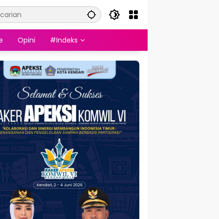
e
Opini
#Indeks