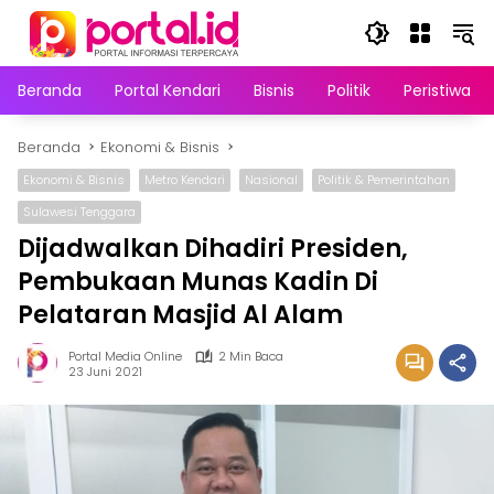
Langsung
ke
konten
Beranda
Portal Kendari
Bisnis
Politik
Peristiwa
Beranda
Ekonomi & Bisnis
Ekonomi & Bisnis
Metro Kendari
Nasional
Politik & Pemerintahan
Sulawesi Tenggara
Dijadwalkan Dihadiri Presiden,
Pembukaan Munas Kadin Di
Pelataran Masjid Al Alam
Portal Media Online
2 Min Baca
23 Juni 2021