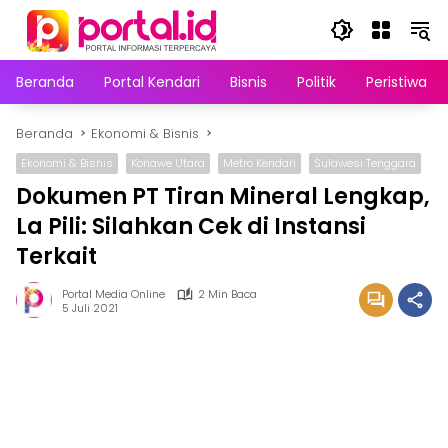
Langsung
ke
konten
Beranda
Portal Kendari
Bisnis
Politik
Peristiwa
Beranda
Ekonomi & Bisnis
Ekonomi & Bisnis
Konawe Utara
Metro Kendari
Sulawesi Tenggara
Dokumen PT Tiran Mineral Lengkap,
La Pili: Silahkan Cek di Instansi
Terkait
Portal Media Online
2 Min Baca
5 Juli 2021