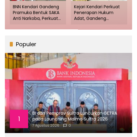
BNN Kendari Gandeng
Kejari Kendari Perkuat
Pramuka Bentuk SAKA
Penerapan Hukum
Anti Narkoba, Perkuat
Adat, Gandeng
Benteng Generasi
Lembaga Adat Tolaki
Muda dari Ancaman
Bahas Mekanisme
Narkotika
Penanganan Perkara
Populer
BI dan Pemprov Sultra Luncurkan GETRA
1
pada Launching Maimo Sultra 2026
7 Agustus 2026
0