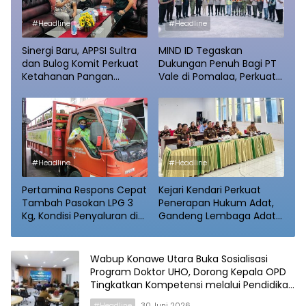
#Headline
#Headline
Sinergi Baru, APPSI Sultra
MIND ID Tegaskan
dan Bulog Komit Perkuat
Dukungan Penuh Bagi PT
Ketahanan Pangan
Vale di Pomalaa, Perkuat
Daerah
Kepastian Investasi dan
Hilirisasi Berkelanjutan
#Headline
#Headline
Pertamina Respons Cepat
Kejari Kendari Perkuat
Tambah Pasokan LPG 3
Penerapan Hukum Adat,
Kg, Kondisi Penyaluran di
Gandeng Lembaga Adat
Sulawesi Selatan
Tolaki Bahas Mekanisme
Berlangsung Kondusif
Penanganan Perkara
Wabup Konawe Utara Buka Sosialisasi
Program Doktor UHO, Dorong Kepala OPD
Tingkatkan Kompetensi melalui Pendidikan
S3
#Headline
30 Juni 2026