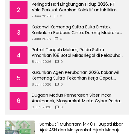
Peringati Hari Lingkungan Hidup 2026, PT
2
Vale Perkuat Gerakan Kolektif untuk Iklim
dan Masa Depan Morowali
7 Juni 2026
0
Kakanwil Kemenag Sultra Buka Bimtek
3
Kurikulum Berbasis Cinta, Dorong Madrasah
Kepulauan Buton Jadi Pusat Lahirnya
7 Juni 2026
0
Generasi Unggul
Patroli Tengah Malam, Polda Sultra
4
Amankan 168 Botol Miras Ilegal di Pelabuhan
Wawonii
8 Juni 2026
0
Kukuhkan Agen Perubahan 2026, Kakanwil
5
Kemenag Sultra Tekankan Kerja Cepat,
Tepat, dan Tuntas
8 Juni 2026
0
Dugaan Modus Pemerasan Siber Incar
6
Anak-anak, Masyarakat Minta Cyber Polda
Sultra Tingkatkan Edukasi
8 Juni 2026
0
Sambut 1 Muharram 1448 H, Bupati Ikbar
Ajak ASN dan Masyarakat Hijrah Menuju