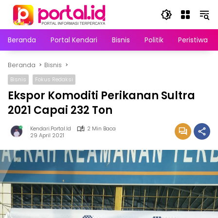
Langsung
ke
konten
Beranda
Portal Kendari
Bisnis
Politik
Peristiwa
Beranda
Bisnis
Bisnis
Fokus Redaksi
Ekspor Komoditi Perikanan Sultra
2021 Capai 232 Ton
Kendari.portal.id
2 Min Baca
29 April 2021