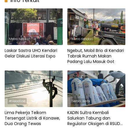
Info Terkait
Metro Kendari
Metro Kendari
Laskar Sastra UHO Kendari
Ngebut, Mobil Brio di Kendari
Gelar Diskusi Literasi Expo
Tabrak Rumah Makan
Padang Lalu Masuk Got
#Headline
Serba-serbi
Lima Pekerja Telkom
KADIN Sultra Kembali
Tersengat Listrik di Konawe,
Salurkan Tabung dan
Dua Orang Tewas
Regulator Oksigen di RSUD
Kendari