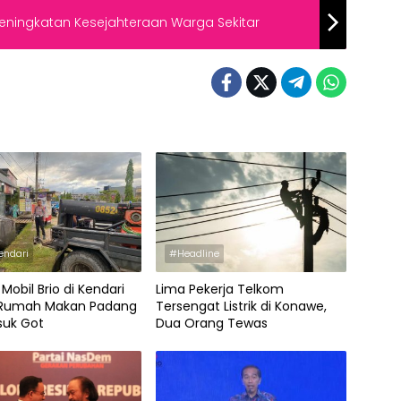
Peningkatan Kesejahteraan Warga Sekitar
endari
#Headline
Mobil Brio di Kendari
Lima Pekerja Telkom
 Rumah Makan Padang
Tersengat Listrik di Konawe,
suk Got
Dua Orang Tewas