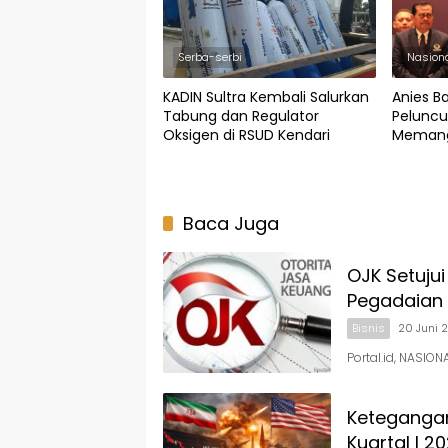
Serba-serbi
Nasion
KADIN Sultra Kembali Salurkan
Anies B
Tabung dan Regulator
Pelunc
Oksigen di RSUD Kendari
Memang
Baca Juga
OJK Setuju
Pegadaian
Bisnis
20 Juni 
Portal.id, NASIO
Ketegangan
Kuartal I 2