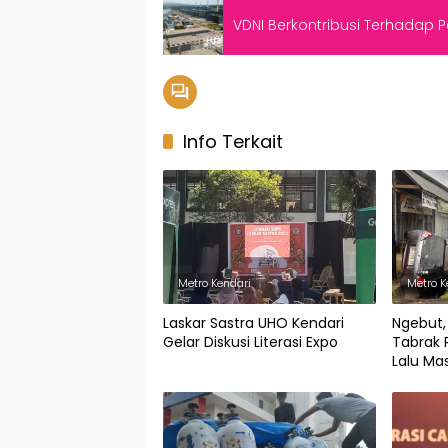
VDNI Berkontribusi Terhadap 
Info Terkait
Metro Kendari
Metro K
Laskar Sastra UHO Kendari
Ngebut, 
Gelar Diskusi Literasi Expo
Tabrak
Lalu Ma