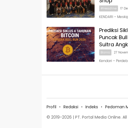
Shop
#Headline
17 D
KENDARI – Meski
Prediksi Si
Puncak Bull
Sultra Ang
Bisnis
27 Nove
Kendari – Perde
Profil
Redaksi
Indeks
Pedoman Me
© 2019-2026 | PT. Portal Media Online. All