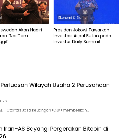
al
Ekonomi & Bisnis
aswedan Akan Hadiri
Presiden Jokowi Tawarkan
uran “NasDem
Investasi Aspal Buton pada
gil”
Investor Daily Summit
i Perluasan Wilayah Usaha 2 Perusahaan
2026
NAL – Otoritas Jasa Keuangan (OJK) memberikan…
 Iran–AS Bayangi Pergerakan Bitcoin di
026