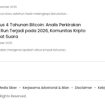
esember 2025
pun baru setahun hadir melengkapi kebutuhan…
klus 4 Tahunan Bitcoin: Analis Perkirakan
 Run Terjadi pada 2026, Komunitas Kripto
kat Suara
mber 2025
batan mengenai apakah siklus empat tahunan…
dia Siber
Kerjasama Advetorial & Iklan
Disclaimer
Keb
 Rights Reserved.