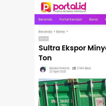
Langsung
ke
konten
Beranda
Portal Kendari
Bisnis
Beranda
Bisnis
Bisnis
Sultra Ekspor Min
Ton
Kendari.portal.id
2 Min Baca
22 April 2021