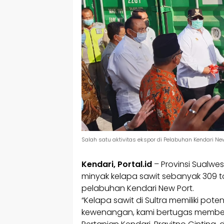
Salah satu aktivitas ekspor di Pelabuhan Kendari Ne
Kendari, Portal.id
– Provinsi Sualwes
minyak kelapa sawit sebanyak 309 t
pelabuhan Kendari New Port.
“Kelapa sawit di Sultra memiliki pot
kewenangan, kami bertugas memberik