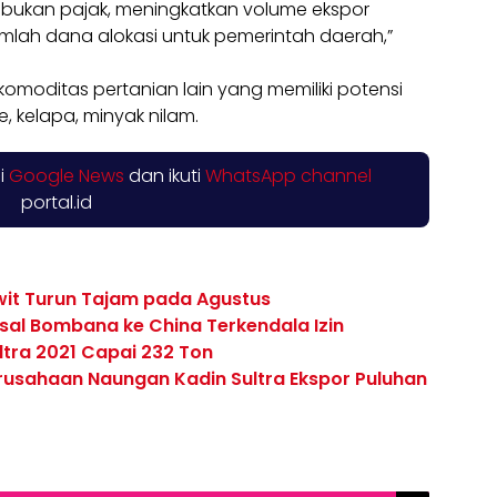
bukan pajak, meningkatkan volume ekspor
mlah dana alokasi untuk pemerintah daerah,”
 komoditas pertanian lain yang memiliki potensi
, kelapa, minyak nilam.
di
Google News
dan ikuti
WhatsApp channel
portal.id
wit Turun Tajam pada Agustus
sal Bombana ke China Terkendala Izin
ltra 2021 Capai 232 Ton
rusahaan Naungan Kadin Sultra Ekspor Puluhan