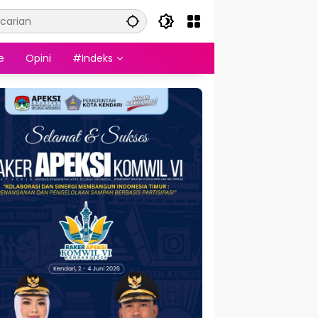
e
Opini
#Indeks