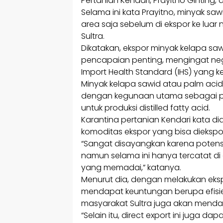
Pertanian Kendari, Prayitno Ginting, d
Selama ini kata Prayitno, minyak sawi
area saja sebelum di ekspor ke luar 
Sultra.
Dikatakan, ekspor minyak kelapa saw
pencapaian penting, mengingat neg
Import Health Standard (IHS) yang ke
Minyak kelapa sawid atau palm acid
dengan kegunaan utama sebagai p
untuk produksi distilled fatty acid.
Karantina pertanian Kendari kata 
komoditas ekspor yang bisa diekspor
“Sangat disayangkan karena potensi
namun selama ini hanya tercatat di
yang memadai,” katanya.
Menurut dia, dengan melakukan eksp
mendapat keuntungan berupa efisie
masyarakat Sultra juga akan mendap
“Selain itu, direct export ini juga