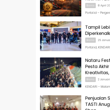
Bisnis
8 April 
Portal.id – Perg
Tampil Lebi
Diperkenalk
Bisnis
25 Janua
Portal.id, KENDA
Nataru Fes
Pesta Akhi
Kreativitas
Bisnis
2 Januar
KENDARI – Malam
Penjualan S
TASTI Anug