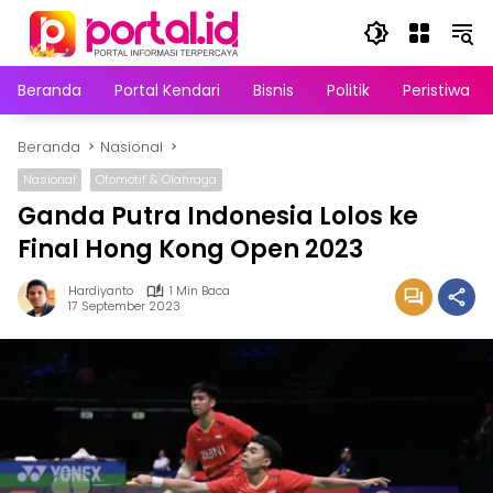
Langsung
ke
konten
Beranda
Portal Kendari
Bisnis
Politik
Peristiwa
Beranda
Nasional
Nasional
Otomotif & Olahraga
Ganda Putra Indonesia Lolos ke
Final Hong Kong Open 2023
Hardiyanto
1 Min Baca
17 September 2023