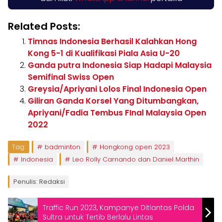
Related Posts:
Timnas Indonesia Berhasil Kalahkan Hong
Kong 5-1 di Kualifikasi Piala Asia U-20
Ganda putra Indonesia Siap Hadapi Malaysia
Semifinal Swiss Open
Greysia/Apriyani Lolos Final Indonesia Open
Giliran Ganda Korsel Yang Ditumbangkan,
Apriyani/Fadia Tembus FInal Malaysia Open
2022
Tag:
badminton
Hongkong open 2023
Indonesia
Leo Rolly Carnando dan Daniel Marthin
Penulis: Redaksi
Traffic Run 2023, Kampanye Ditlantas Polda
Sultra untuk Tertib Berlalu Lintas