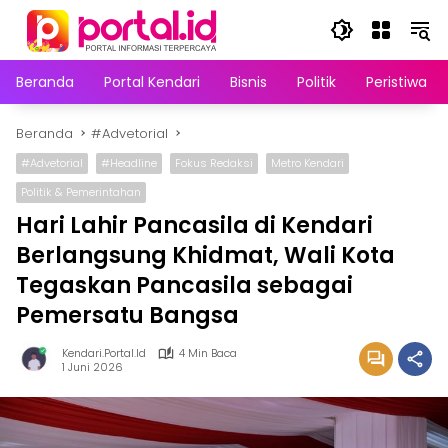
Langsung
ke
konten
Beranda
Portal Kendari
Bisnis
Politik
Peristiwa
Beranda
#Advetorial
#Advetorial
#Headline
Fokus Redaksi
Metro Kendari
Politik & Pemerintahan
Hari Lahir Pancasila di Kendari
Berlangsung Khidmat, Wali Kota
Tegaskan Pancasila sebagai
Pemersatu Bangsa
Kendari.portal.id
4 Min Baca
1 Juni 2026