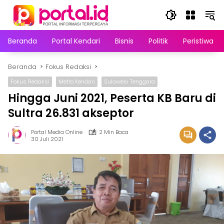
Langsung
ke
konten
Beranda
Portal Kendari
Bisnis
Politik
Peristiwa
Beranda
Fokus Redaksi
Fokus Redaksi
Metro Kendari
Sulawesi Tenggara
Hingga Juni 2021, Peserta KB Baru di
Sultra 26.831 akseptor
Portal Media Online
2 Min Baca
30 Juli 2021