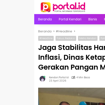
Langsung
ke
konten
Beranda
Portal Kendari
Bisnis
Beranda
#Headline
#Headline
Fokus Redaksi
Metro Kendari
Pol
Jaga Stabilitas H
Inflasi, Dinas Ket
Gerakan Pangan 
Kendari.portal.id
4 Min Baca
23 April 2026