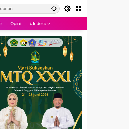
e
Opini
#Indeks