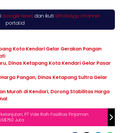
di
Google News
dan ikuti
WhatsApp channel
portal.id
tapang Kota Kendari Gelar Gerakan Pangan
ati
taru, Dinas Ketapang Kota Kendari Gelar Pasar
 Harga Pangan, Dinas Ketapang Sultra Gelar
n Murah di Kendari, Dorong Stabilitas Harga
nal
elanjutan, PT Vale Raih Fasilitas Pinjaman
 US$750 Juta