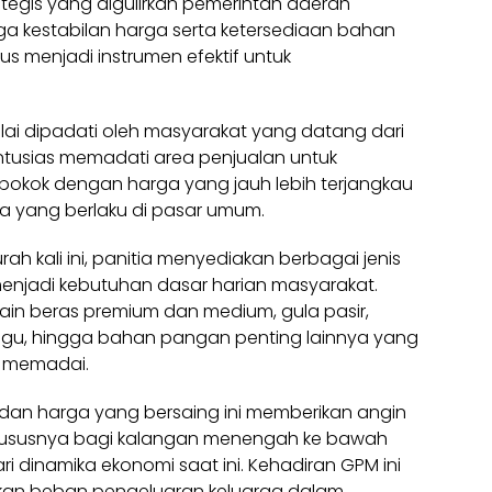
ategis yang digulirkan pemerintah daerah
 kestabilan harga serta ketersediaan bahan
us menjadi instrumen efektif untuk
ulai dipadati oleh masyarakat yang datang dari
ntusias memadati area penjualan untuk
okok dengan harga yang jauh lebih terjangkau
 yang berlaku di pasar umum.
 kali ini, panitia menyediakan berbagai jenis
enjadi kebutuhan dasar harian masyarakat.
ain beras premium dan medium, gula pasir,
igu, hingga bahan pangan penting lainnya yang
p memadai.
dan harga yang bersaing ini memberikan angin
 khususnya bagi kalangan menengah ke bawah
dinamika ekonomi saat ini. Kehadiran GPM ini
ankan beban pengeluaran keluarga dalam