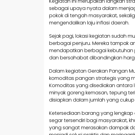
Kegiatan ini merupakan langkah str
sebagai upaya nyata dalam menjaga
pokok di tengah masyarakat, sekalig
mengendalikan laju inflasi daerah.
Sejak pagi, lokasi kegiatan sudah m
berbagai penjuru. Mereka tampak a
mendapatkan berbagai kebutuhan p
dan bersahabat dibandingkan harga
Dalam kegiatan Gerakan Pangan Murah
komoditas pangan strategis yang m
Komoditas yang disediakan antara l
minyak goreng kemasan, tepung ter
disiapkan dalam jumlah yang cuku
Ketersediaan barang yang lengkap 
segar tersendiri bagi masyarakat,
yang sangat merasakan dampak dari 
menjadi solusi praktis dan mering