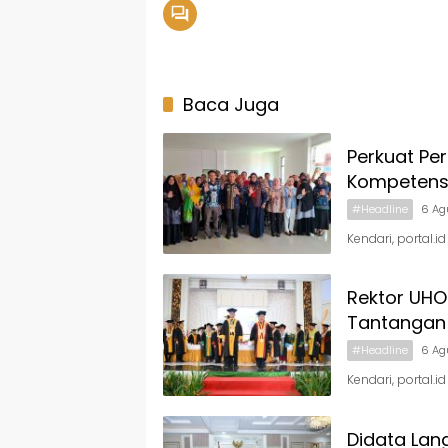
Baca Juga
Perkuat Pe
Kompetens
#Headline
6 Ag
Kendari, portal.
Rektor UHO
Tantangan 
#Headline
6 Ag
Kendari, portal.i
Didata Lan