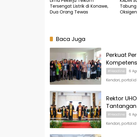
Lima Pekerja Telkom
KADIN S
Tersengat Listrik di Konawe,
Tabung 
Dua Orang Tewas
Oksigen
Baca Juga
Perkuat Pe
Kompetens
#Headline
6 Ag
Kendari, portal.
Rektor UHO
Tantangan 
#Headline
6 Ag
Kendari, portal.i