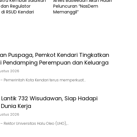
ultra Kembali Salurkan
Anies Baswedan Akan Hadiri
dan Regulator
Peluncuran “NasDem
 di RSUD Kendari
Memanggil”
ran Puspaga, Pemkot Kendari Tingkatkan
i Pendamping Perempuan dan Keluarga
ustus 2026
id – Pemerintah Kota Kendari terus memperkuat…
 Lantik 732 Wisudawan, Siap Hadapi
Dunia Kerja
ustus 2026
d – Rektor Universitas Halu Oleo (UHO),…