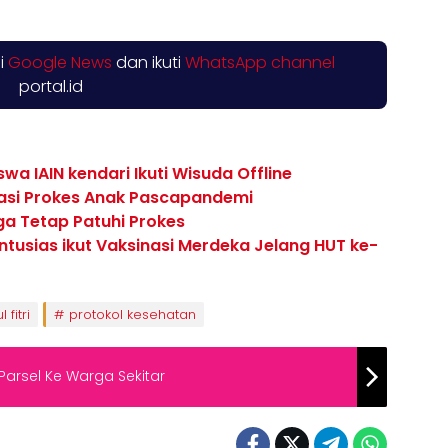
di
Google News
dan ikuti
WhatsApp channel
portal.id
a IAIN kendari Ikuti Wisuda Offline
asi Prokes Anak Pascapandemi
a Tetap Patuhi Prokes
tusias ikut Vaksinasi Merdeka Jelang HUT ke-
l fitri
protokol kesehatan
Parsel Ke Warga Sekitar