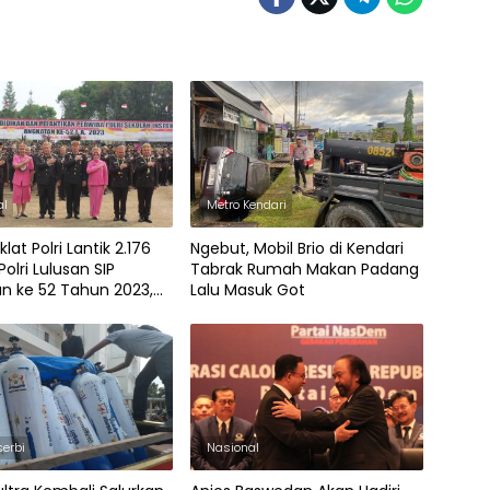
al
Metro Kendari
lat Polri Lantik 2.176
Ngebut, Mobil Brio di Kendari
Polri Lulusan SIP
Tabrak Rumah Makan Padang
n ke 52 Tahun 2023,
Lalu Masuk Got
g dari Polda Sultra
serbi
Nasional