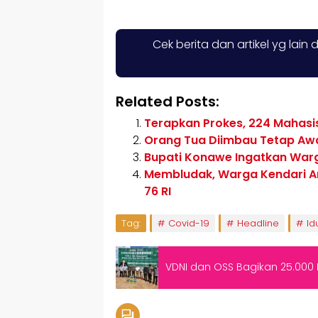
Cek berita dan artikel yg lain 
Related Posts:
Terapkan Prokes, 224 Mahasisw
Orang Tua Diimbau Tetap Aw
Bupati Konawe Ingatkan Warg
Membludak, Warga Kendari An
76 RI
Tag:
Covid-19
Headline
Idu
VDNI dan OSS Bagikan 25.000 