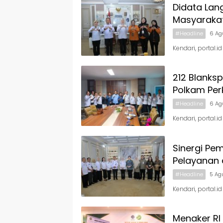
Didata Lan
Masyaraka
#Headline
6 Ag
Kendari, portal.i
212 Blanks
Polkam Per
#Headline
6 Ag
Kendari, portal.i
Sinergi Pe
Pelayanan 
#Headline
5 Ag
Kendari, portal.
Menaker RI 