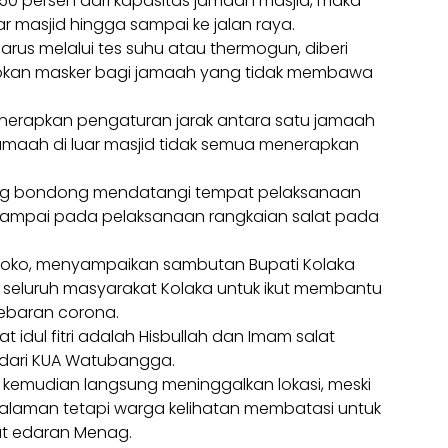
i 50 persen dari kapasitas jamaah masjid, maka
r masjid hingga sampai ke jalan raya.
us melalui tes suhu atau thermogun, diberi
iapkan masker bagi jamaah yang tidak membawa
nerapkan pengaturan jarak antara satu jamaah
amaah di luar masjid tidak semua menerapkan
ng bondong mendatangi tempat pelaksanaan
ita sampai pada pelaksanaan rangkaian salat pada
oko, menyampaikan sambutan Bupati Kolaka
seluruh masyarakat Kolaka untuk ikut membantu
ebaran corona.
 idul fitri adalah Hisbullah dan Imam salat
 dari KUA Watubangga.
aah kemudian langsung meninggalkan lokasi, meski
salaman tetapi warga kelihatan membatasi untuk
t edaran Menag.