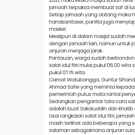
2021, maka ketika masjid sudah teris
jamaah terpaksa membuat saf di lua
Setiap jamaah yang datang maka har
handsanitaser, panitia juga meny
masker.
Meskipun di dalam masjid sudah me
dengan jamaah lain, namun untuk j
anjuran menjaga jarak.
Pantauan, warga sudah berbondo
salat idul fitri mulai pukul 06.00 w
pukul 07.15 wita.
Camat Watubangga, Guntur Sihand
Ahmad Safei yang meminta kepada 
pemerintah putus mata rantai peny
Sedangkan pengantar tata cara salat
adalah buat Sakaruddin dan khatib
Usai rangkaian salat idul fitri, jam
masih terlihat ada beberapa yang 
salaman sebagaimana anjuran sura