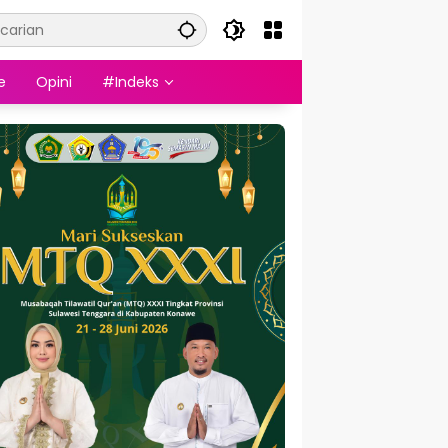
e
Opini
#Indeks