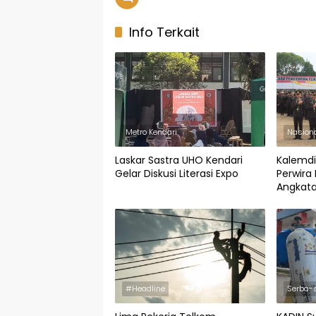
Info Terkait
Metro Kendari
Nasion
Laskar Sastra UHO Kendari
Kalemdik
Gelar Diskusi Literasi Expo
Perwira 
Angkata
47 Oran
#Headline
Serba-