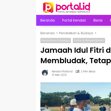
Langsung
ke
konten
Beranda
Portal Kendari
Bisnis
Beranda
Pendidikan & Budaya
Pendidikan & Budaya
Politik & Pemerintahan
Jamaah Idul Fitri
Membludak, Tetap
Kendari.portal.id
2 Min Baca
13 Mei 2021