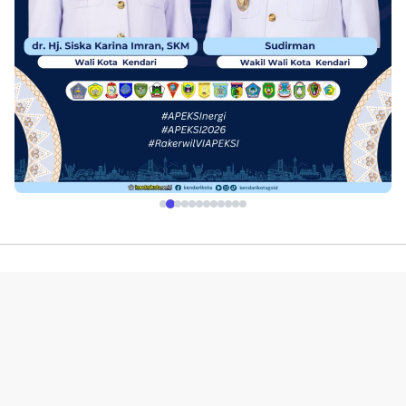
Profil
Redaksi
Indeks
Pedoman Media Siber
Kerjasama Advetorial & Iklan
Disclaimer
Kebijakan Layanan