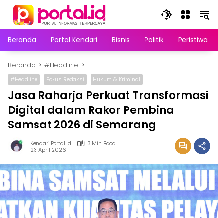
Langsung
ke
konten
Beranda
Portal Kendari
Bisnis
Politik
Peristiwa
Beranda
#Headline
#Headline
Fokus Redaksi
Hukum & Kriminal
Jasa Raharja Perkuat Transformasi
Digital dalam Rakor Pembina
Samsat 2026 di Semarang
Kendari.portal.id
3 Min Baca
23 April 2026