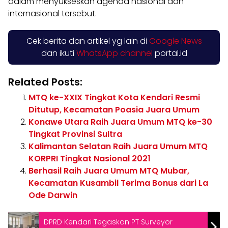
dalam menyukseskan agenda nasional dan
internasional tersebut.
Cek berita dan artikel yg lain di
Google News
dan ikuti
WhatsApp channel
portal.id
Related Posts:
MTQ ke-XXIX Tingkat Kota Kendari Resmi
Ditutup, Kecamatan Poasia Juara Umum
Konawe Utara Raih Juara Umum MTQ ke-30
Tingkat Provinsi Sultra
Kalimantan Selatan Raih Juara Umum MTQ
KORPRI Tingkat Nasional 2021
Berhasil Raih Juara Umum MTQ Mubar,
Kecamatan Kusambil Terima Bonus dari La
Ode Darwin
DPRD Kendari Tegaskan PT Surveyor