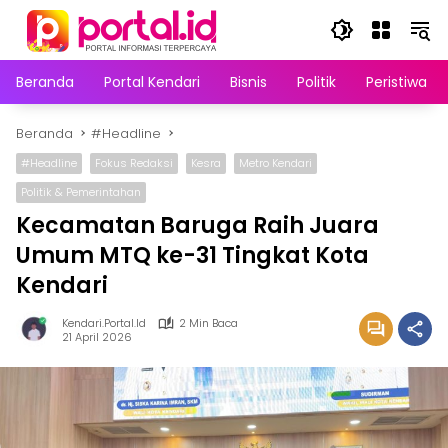
Langsung
ke
konten
Beranda
Portal Kendari
Bisnis
Politik
Peristiwa
Beranda
#Headline
#Headline
Fokus Redaksi
Kesra
Metro Kendari
Politik & Pemerintahan
Kecamatan Baruga Raih Juara
Umum MTQ ke-31 Tingkat Kota
Kendari
Kendari.portal.id
2 Min Baca
21 April 2026