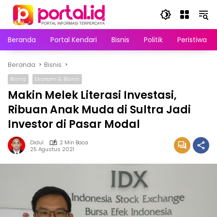
Langsung
ke
konten
Beranda
Portal Kendari
Bisnis
Politik
Peristiwa
Beranda
Bisnis
Bisnis
Ekonomi & Bisnis
Makin Melek Literasi Investasi,
Ribuan Anak Muda di Sultra Jadi
Investor di Pasar Modal
Didul
2 Min Baca
25 Agustus 2021