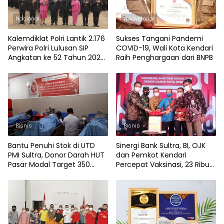
Nasional
#Advetorial
Kalemdiklat Polri Lantik 2.176
Sukses Tangani Pandemi
Perwira Polri Lulusan SIP
COVID-19, Wali Kota Kendari
Angkatan ke 52 Tahun 2023,
Raih Penghargaan dari BNPB
47 Orang dari Polda Sultra
Bisnis
Bisnis
Bantu Penuhi Stok di UTD
Sinergi Bank Sultra, BI, OJK
PMI Sultra, Donor Darah HUT
dan Pemkot Kendari
Pasar Modal Target 350
Percepat Vaksinasi, 23 Ribu
Kantong Darah
Dosis Vaksin Siap Didistribusi