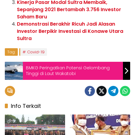
Kinerja Pasar Modal Sultra Membaik,
Sepanjang 2021 Bertambah 3.756 Investor
Saham Baru
Demonstrasi Berakhir Ricuh Jadi Alasan
Investor Berpikir Investasi di Konawe Utara
Sultra
Tag:
Covid-19
BMKG Peringatkan Potensi Gelombang
Tinggi di Laut Wakatobi
Info Terkait