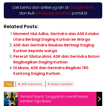
Cek berita dan artikel yg lain di
Google News
dan ikuti
WhatsApp channel
portal.id
Related Posts:
Moment Idul Adha, Gerindra dan ASR Kolaka
Utara Berbagi Daging Kurban ke Warga
ASR dan Gerindra Baubau Berbagi Daging
Kurban kepada warga
Pererat Silaturahmi, ASR dan Gerindra Buton
Bagibagikan Daging Kurban
Di Muna, ASR dan Gerindra Bagikan 160
Kantong Daging Kurban
Tag:
ASR Gerindra
Buton Selatan
Pemkot Bayar Tunggakan Insentif Nakes
Kendari Tiga Bulan