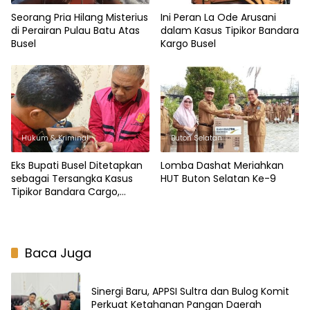
Seorang Pria Hilang Misterius
Ini Peran La Ode Arusani
di Perairan Pulau Batu Atas
dalam Kasus Tipikor Bandara
Busel
Kargo Busel
Hukum & Kriminal
Buton Selatan
Eks Bupati Busel Ditetapkan
Lomba Dashat Meriahkan
sebagai Tersangka Kasus
HUT Buton Selatan Ke-9
Tipikor Bandara Cargo,
Jalani Penahanan di Rutan
Baubau
Baca Juga
Sinergi Baru, APPSI Sultra dan Bulog Komit
Perkuat Ketahanan Pangan Daerah