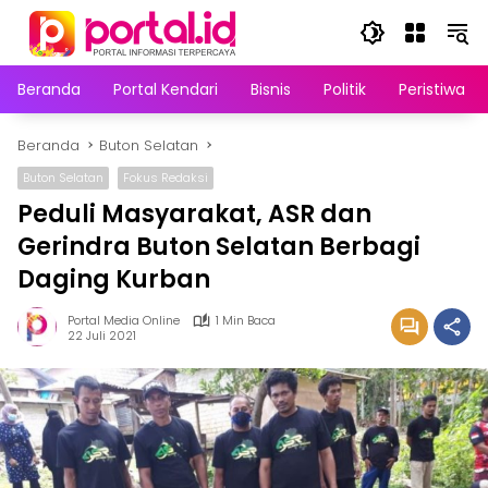
Langsung
ke
konten
Beranda
Portal Kendari
Bisnis
Politik
Peristiwa
Beranda
Buton Selatan
Buton Selatan
Fokus Redaksi
Peduli Masyarakat, ASR dan
Gerindra Buton Selatan Berbagi
Daging Kurban
Portal Media Online
1 Min Baca
22 Juli 2021