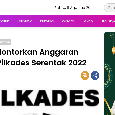
Sabtu, 8 Agustus 2026
Politik
Peristiwa
Kriminal
Wisata
Tekno
Life Styl
rintahan
lontorkan Anggaran
 Pilkades Serentak 2022