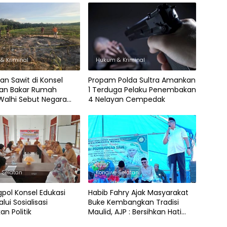
& Kriminal
Hukum & Kriminal
an Sawit di Konsel
Propam Polda Sultra Amankan
dan Bakar Rumah
1 Terduga Pelaku Penembakan
 Walhi Sebut Negara
4 Nelayan Cempedak
indungi Rakyat
 Selatan
Konawe Selatan
pol Konsel Edukasi
Habib Fahry Ajak Masyarakat
lui Sosialisasi
Buke Kembangkan Tradisi
an Politik
Maulid, AJP : Bersihkan Hati
Tumbuhkan Rasa