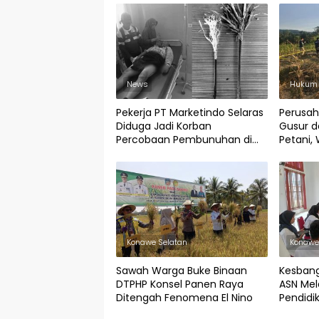
News
Hukum 
Pekerja PT Marketindo Selaras
Perusah
Diduga Jadi Korban
Gusur 
Percobaan Pembunuhan di
Petani,
Angata Konsel
Gagal L
Konawe Selatan
Konawe
Sawah Warga Buke Binaan
Kesbang
DTPHP Konsel Panen Raya
ASN Mela
Ditengah Fenomena El Nino
Pendidik