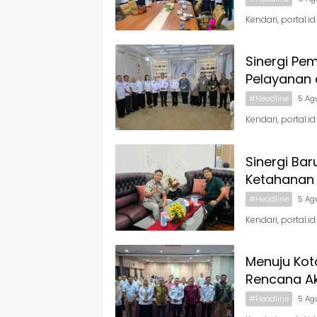
Kendari, portal.i
Sinergi Pe
Pelayanan 
#Headline
5 Ag
Kendari, portal.
Sinergi Bar
Ketahanan
#Headline
5 Ag
Kendari, portal.
Menuju Kot
Rencana Ak
#Headline
5 Ag