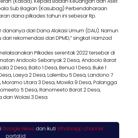
Daerah (Kasda). Kepala Badan Keuangan dan Aset
Kepala Sub Bagian (Kasubag) Perbendaharaan
 dana pilkades tahun ini sebesar Rp.
er dananya dari Dana Alokasi Umum (DAU). Namun
dari rekomendasi dari DPMD,” singkat Hamzad
elaksanakan Pilkades serentak 2022 tersebar di
amatan Andoolo Sebanyak 2 Desa, Andoolo Barat
la 2 Desa, Baito 1 Desa, Benua 1 Desa, Buke 1
 Desa, Laeya 2 Desa, Lalembu 5 Desa, Landono 7
a, Moramo Utara 3 Desa, Mowila 9 Desa, Palangga
anomeeto 5 Desa, Ranomeeto Barat 2 Desa,
 dan Wolasi 3 Desa.
di
Google News
dan ikuti
WhatsApp channel
portal.id