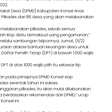
2022.
akat Desa (DPMD) Kabupaten Konsel Anas
 Pilkades dari 86 desa yang akan melaksanakan
k melaksanakan pilkades, sebab semua
dah klop disitu termaksud uang pengamanan,”
melalui sambungan telponnya, Jumat, (11/2).
aian alokasi bantuan keuangan desa untuk
k Daftar Pemilih Tetap (DPT) di bawah 1.000 wajib
PT di atas 1000 wajib pilih itu sebesar Rp.
an pada prinsipnya DPMD Konsel siap
des serentak tahun ini sukses.
ggaran pilkades, itu akan mulai dilaksanakan
a berdasarkan rekomendasi dari DPMD,” ucap
onsel ini.