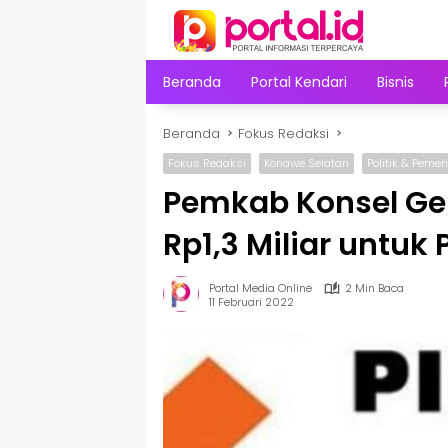
Langsung
ke
konten
Beranda
Portal Kendari
Bisnis
Beranda
Fokus Redaksi
Fokus Redaksi
Konawe Selatan
Politik & Peme
Pemkab Konsel Ge
Rp1,3 Miliar untuk
Portal Media Online
2 Min Baca
11 Februari 2022