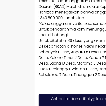
Terkait kesiapan anggaran di Kas 
Daerah (BKAD) Mujahidin, melalui 
Hamzad menegaskan bahwa anggaran
1.349.800.000 sudah siap.
“Kalau anggarannya itu siap, sumb
untuk pencairannya kami menunggu 
saat di hubungi.
Untuk diketahui 86 desa yang akan m
24 Kecamatan di Konsel yakni: Kec
Sebanyak 1 Desa, Angata 5 Desa, Basa
Desa, Kolono Timur 2 Desa, Konda 7
Desa, Laonti 13 Desa, Moramo 3 Des
1 Desa, Palangga Selatan 1 Desa, R
Sabulakoa 7 Desa, Tinanggea 2 Desa
Cek berita dan artikel yg lain 