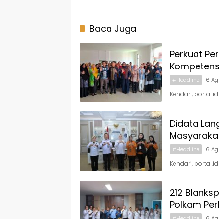
Baca Juga
Perkuat Pe
Kompetens
#Headline
6 Ag
Kendari, portal.
Didata Lan
Masyaraka
#Headline
6 Ag
Kendari, portal.i
212 Blanks
Polkam Per
#Headline
6 Ag