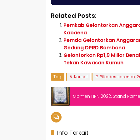
Related Posts:
Pemkab Gelontorkan Anggaran
Kabaena
Pemda Gelontorkan Anggaran 
Gedung DPRD Bombana
Gelontorkan Rp1,9 Miliar Bena
Tekan Kawasan Kumuh
Tag:
Konsel
Pilkades serentak 2
Momen HPN 2022, Stand Pamer
Info Terkait