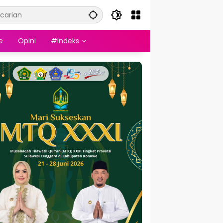
e
Opini
#Indeks