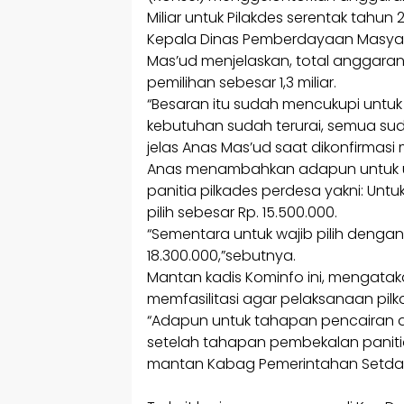
Miliar untuk Pilakdes serentak tahun 
Kepala Dinas Pemberdayaan Masyar
Mas’ud menjelaskan, total anggaran
pemilihan sebesar 1,3 miliar.
“Besaran itu sudah mencukupi untu
kebutuhan sudah terurai, semua su
jelas Anas Mas’ud saat dikonfirmasi 
Anas menambahkan adapun untuk ur
panitia pilkades perdesa yakni: Untu
pilih sebesar Rp. 15.500.000.
“Sementara untuk wajib pilih dengan D
18.300.000,”sebutnya.
Mantan kadis Kominfo ini, mengatak
memfasilitasi agar pelaksanaan pilka
“Adapun untuk tahapan pencairan an
setelah tahapan pembekalan paniti
mantan Kabag Pemerintahan Setda K