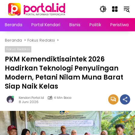
Langsung
ke
konten
Beranda
Portal Kendari
Bisnis
Politik
Peristiwa
Beranda
Fokus Redaksi
Fokus Redaksi
PKM Kemendiktisaintek 2026
Hadirkan Teknologi Penyulingan
Modern, Petani Nilam Muna Barat
Siap Naik Kelas
Kendari.portal.id
4 Min Baca
8 Juni 2026