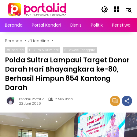
Langsung
ke
konten
Beranda
Portal Kendari
Bisnis
Politik
Peristiwa
Beranda
#Headline
#Headline
Hukum & Kriminal
Sulawesi Tenggara
Polda Sultra Lampaui Target Donor
Darah Hari Bhayangkara ke-80,
Berhasil Himpun 854 Kantong
Darah
Kendari.portal.id
2 Min Baca
22 Juni 2026