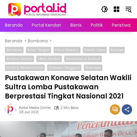
Langsung
ke
konten
Beranda
Portal Kendari
Bisnis
Politik
Peristiwa
Beranda
Bombana
Bombana
Buton Tengah
Fokus Redaksi
Kolaka Utara
Konawe
Konawe Selatan
Metro Kendari
Pendidikan & Budaya
Politik & Pemerintahan
Sulawesi Tenggara
Wakatobi
Pustakawan Konawe Selatan Wakili
Sultra Lomba Pustakawan
Berprestasi Tingkat Nasional 2021
Portal Media Online
2 Min Baca
28 Juli 2021