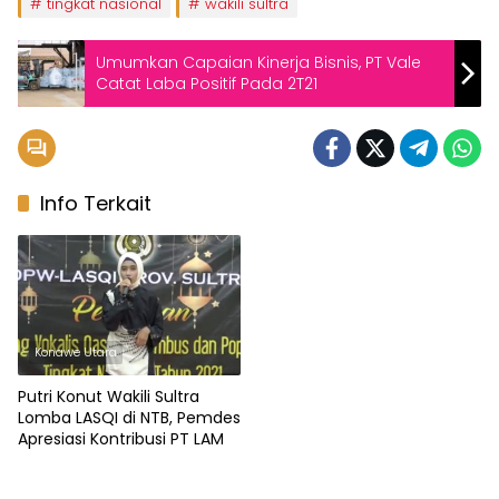
tingkat nasional
wakili sultra
Umumkan Capaian Kinerja Bisnis, PT Vale
Catat Laba Positif Pada 2T21
Info Terkait
Konawe Utara
Putri Konut Wakili Sultra
Lomba LASQI di NTB, Pemdes
Apresiasi Kontribusi PT LAM