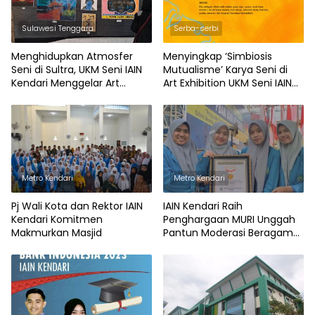
Sulawesi Tenggara
Serba-serbi
Menghidupkan Atmosfer
Menyingkap ‘Simbiosis
Seni di Sultra, UKM Seni IAIN
Mutualisme’ Karya Seni di
Kendari Menggelar Art
Art Exhibition UKM Seni IAIN
Exhibition
Kendari, Catat Waktu dan
Tempat Gelarannya
Metro Kendari
Metro Kendari
Pj Wali Kota dan Rektor IAIN
IAIN Kendari Raih
Kendari Komitmen
Penghargaan MURI Unggah
Makmurkan Masjid
Pantun Moderasi Beragama
Terbanyak Melalui Tiktok