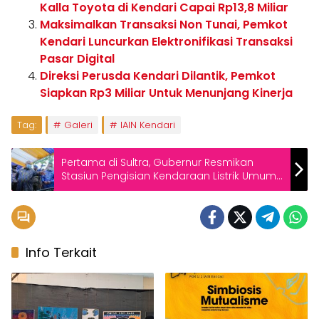
Kalla Toyota di Kendari Capai Rp13,8 Miliar
Maksimalkan Transaksi Non Tunai, Pemkot
Kendari Luncurkan Elektronifikasi Transaksi
Pasar Digital
Direksi Perusda Kendari Dilantik, Pemkot
Siapkan Rp3 Miliar Untuk Menunjang Kinerja
Tag:
Galeri
IAIN Kendari
Pertama di Sultra, Gubernur Resmikan
Stasiun Pengisian Kendaraan Listrik Umum
di Kendari
Info Terkait