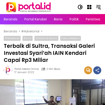
Langsung
ke
konten
Beranda
Portal Kendari
Bisnis
Politik
Peristiwa
Beranda
#Advetorial
#Advetorial
Bisnis
Ekonomi & Bisnis
Fokus Redaksi
Terbaik di Sultra, Transaksi Galeri
Investasi Syari’ah IAIN Kendari
Capai Rp3 Miliar
Portal Media Online
2 Min Baca
17 Januari 2022