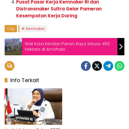
Pusat Pasar Kerja Kemnaker RI dan
Distransnaker Sultra Gelar Pameran
Kesempatan Kerja Daring
Tag:
Kemnaker
Wali Kota Kendari Panen Raya Seluas 450
Hektare di Amohalo
Info Terkait
News