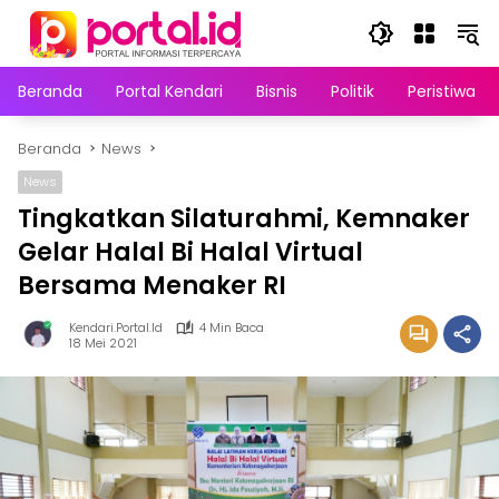
Langsung
ke
konten
Beranda
Portal Kendari
Bisnis
Politik
Peristiwa
Beranda
News
News
Tingkatkan Silaturahmi, Kemnaker
Gelar Halal Bi Halal Virtual
Bersama Menaker RI
Kendari.portal.id
4 Min Baca
18 Mei 2021