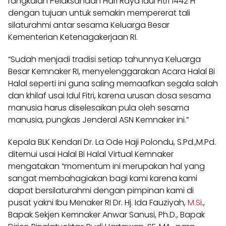
rangkaian Pelaksanaan Hari Raya Idul Fitri 1442 H
dengan tujuan untuk semakin mempererat tali
silaturahmi antar sesama Keluarga Besar
Kementerian Ketenagakerjaan RI.
“Sudah menjadi tradisi setiap tahunnya Keluarga
Besar Kemnaker RI, menyelenggarakan Acara Halal Bi
Halal seperti ini guna saling memaafkan segala salah
dan khilaf usai Idul Fitri, karena urusan dosa sesama
manusia harus diselesaikan pula oleh sesama
manusia, pungkas Jenderal ASN Kemnaker ini.”
Kepala BLK Kendari Dr. La Ode Haji Polondu, S.Pd.,M.Pd.
ditemui usai Halal Bi Halal Virtual Kemnaker
mengatakan “momentum ini merupakan hal yang
sangat membahagiakan bagi kami karena kami
dapat bersilaturahmi dengan pimpinan kami di
pusat yakni Ibu Menaker RI Dr. Hj. Ida Fauziyah,
M.Si
.,
Bapak Sekjen Kemnaker Anwar Sanusi, Ph.D., Bapak