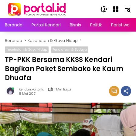
Langsung
ke
konten
Beranda
Portal Kendari
Bisnis
Politik
Peristiwa
Beranda
Kesehatan & Gaya Hidup
Kesehatan & Gaya Hidup
Pendidikan & Budaya
TP-PKK Bersama KKSS Kendari
Bagikan Paket Sembako ke Kaum
Dhuafa
Kendari.portal.id
1 Min Baca
8 Mei 2021