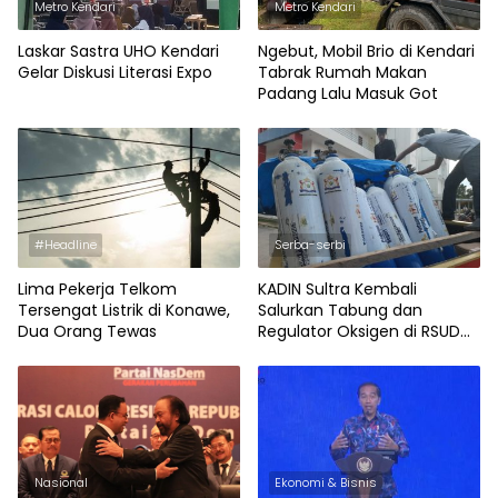
Metro Kendari
Metro Kendari
Laskar Sastra UHO Kendari
Ngebut, Mobil Brio di Kendari
Gelar Diskusi Literasi Expo
Tabrak Rumah Makan
Padang Lalu Masuk Got
#Headline
Serba-serbi
Lima Pekerja Telkom
KADIN Sultra Kembali
Tersengat Listrik di Konawe,
Salurkan Tabung dan
Dua Orang Tewas
Regulator Oksigen di RSUD
Kendari
Nasional
Ekonomi & Bisnis