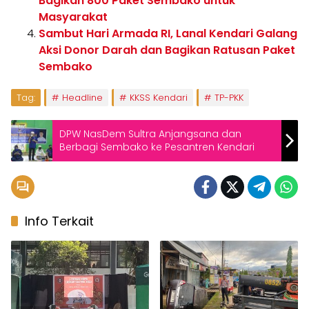
Bagikan 800 Paket Sembako untuk
Masyarakat
Sambut Hari Armada RI, Lanal Kendari Galang
Aksi Donor Darah dan Bagikan Ratusan Paket
Sembako
Tag:
Headline
KKSS Kendari
TP-PKK
DPW NasDem Sultra Anjangsana dan
Berbagi Sembako ke Pesantren Kendari
Info Terkait