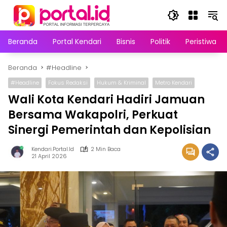
Langsung
ke
konten
Beranda
Portal Kendari
Bisnis
Politik
Peristiwa
Beranda
#Headline
#Headline
Fokus Redaksi
Hukum & Kriminal
Metro Kendari
Wali Kota Kendari Hadiri Jamuan
Bersama Wakapolri, Perkuat
Sinergi Pemerintah dan Kepolisian
Kendari.portal.id
2 Min Baca
21 April 2026