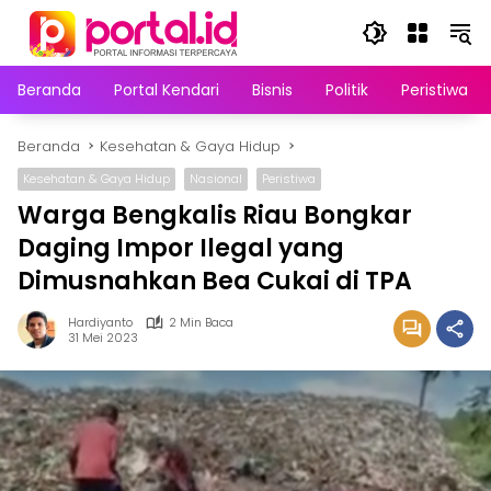
Langsung
ke
konten
Beranda
Portal Kendari
Bisnis
Politik
Peristiwa
Beranda
Kesehatan & Gaya Hidup
Kesehatan & Gaya Hidup
Nasional
Peristiwa
Warga Bengkalis Riau Bongkar
Daging Impor Ilegal yang
Dimusnahkan Bea Cukai di TPA
Hardiyanto
2 Min Baca
31 Mei 2023